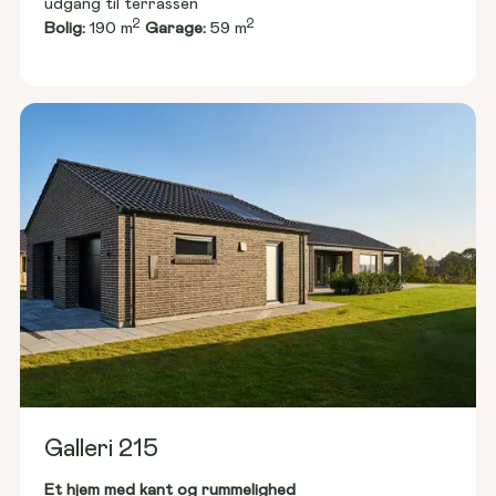
udgang til terrassen
2
2
Bolig:
 190 m
Garage:
 59 m
Galleri 215
Et hjem med kant og rummelighed