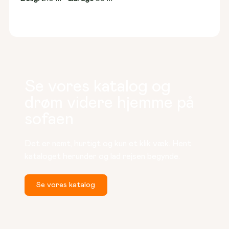
Se vores katalog og
drøm videre hjemme på
sofaen
Det er nemt, hurtigt og kun et klik væk. Hent 
kataloget herunder og lad rejsen begynde.
Se vores katalog