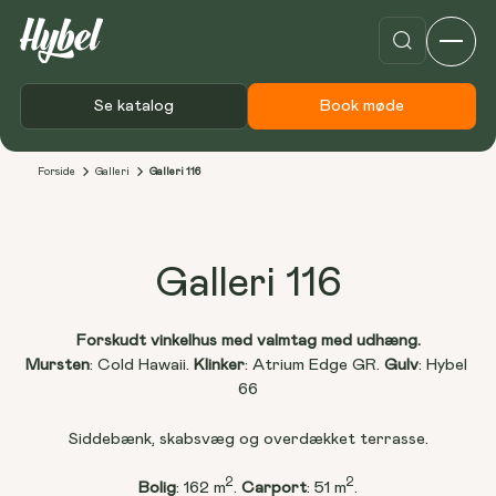
Se katalog
Book møde
Forside
Galleri
Galleri 116
Galleri 116
Forskudt vinkelhus med valmtag med udhæng.
Mursten
: Cold Hawaii. 
Klinker
: Atrium Edge GR. 
Gulv
: Hybel 
66
Siddebænk, skabsvæg og overdækket terrasse.
2
2
Bolig
: 162 m
. 
Carport
: 51 m
.