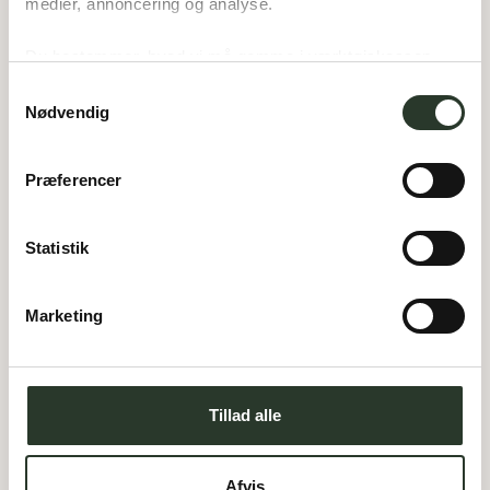
medier, annoncering og analyse. 
Du bestemmer, hvad vi må gemme i værktøjskassen – 
og kan altid justere undervejs.
Samtykkevalg
Nødvendig
Præferencer
Statistik
Marketing
Tillad alle
Afvis