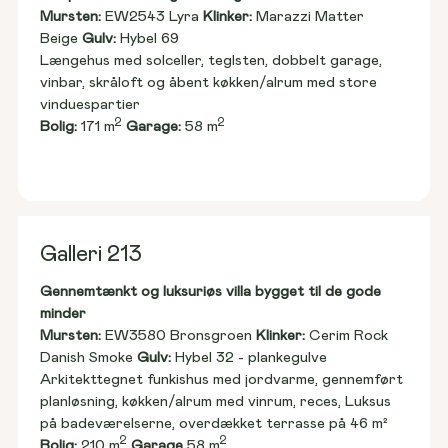
Mursten: 
EW2543 Lyra 
Klinker:
 Marazzi Matter 
Beige 
Gulv:
 Hybel 69
Længehus med solceller, teglsten, dobbelt garage, 
vinbar, skråloft og åbent køkken/alrum med store 
vinduespartier
2
2
Bolig:
 171 m
Garage:
 58 m
Galleri 213
Gennemtænkt og luksuriøs villa bygget til de gode 
minder
Mursten: 
EW3580 Bronsgroen 
Klinker:
 Cerim Rock 
Danish Smoke 
Gulv:
 Hybel 32 - plankegulve
Arkitekttegnet funkishus med jordvarme, gennemført 
planløsning, køkken/alrum med vinrum, reces, Luksus 
på badeværelserne, overdækket terrasse på 46 m²
2
2
Bolig:
 210 m
Garage
 58 m