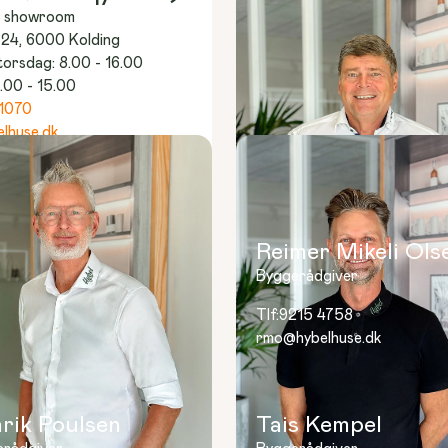
& showroom
 24, 6000 Kolding
rsdag: 8.00 - 16.00

.00 - 15.00
1070
lhuse.dk
ere
Reimer Mikeli Ols
Byggerådgiver
Tlf:
9215 4758
rmo@hybelhuse.dk
rik Poulsen
Tais Kempel