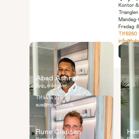
Kontor 
Trianglen
Mandag-to
Fredag: 8
Tlf:
6260 
info@hybe
Læs m
Abad Ashraf
Byggerådgiver
Tlf:
4414 2755
aua@hybelhuse.dk
Rune Clausen
Hen