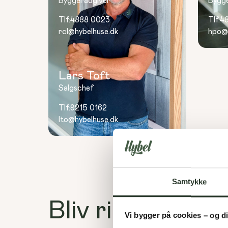
Byggerådgiver
Bygg
Tlf:
4888 0023
Tlf:
4
rcl@hybelhuse.dk
hpo@
Lars Toft
Salgschef
Tlf:
9215 0162
lto@hybelhuse.dk
Samtykke
Bliv ringet op
Vi bygger på cookies – og d