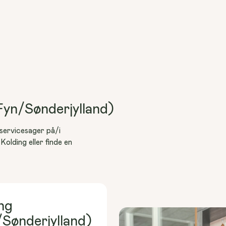
Fyn/Sønderjylland)
servicesager på/i 
olding eller finde en 
ng
Sønderjylland)