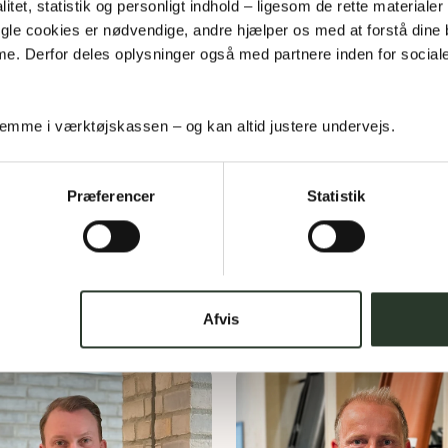
litet, statistik og personligt indhold – ligesom de rette materialer
giver på telefon hurtigst 
Nogle cookies er nødvendige, andre hjælper os med at forstå dine
er vi en mail.
. Derfor deles oplysninger også med partnere inden for social
Telefonnummer
*
ysninger for at kunne kontakte dig 
e til Meta, Pinterest og Google 
hv. Meta, Pinterest og Google 
mme i værktøjskassen – og kan altid justere undervejs.
atlivspolitik, herunder hvordan du 
Vælg region
*
gelse mod behandlingen.
Præferencer
Statistik
Please verify your request.
Afvis
Ved udfyldelse af denne fo
og
cookiepolitik.
Jeg giver s
markedsføring på e-mail. Sa
Bliv ringet op