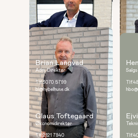
Hybels ledelse
Brian Langvad
Hen
Adm. Direktør
Salgs
Tlf:
3070 5799
Tlf:
4
bl@hybelhuse.dk
hbo@
Claus Toftegaard
Ejv
Økonomidirektør
Tekni
Tlf:
2121 7940
Tlf:
4