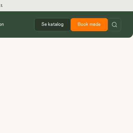
kt
on
Se katalog
Book møde