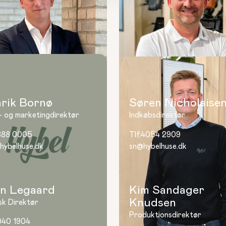
rik Bornø
Søren Nicholaise
- og marketingdirektør
Indkøbsdirektør
888 0005
Tlf:
4054 2909
hybelhuse.dk
sn@hybelhuse.dk
in Legaard
Kim Sandager
Knudsen
sk Direktør
Produktionsdirektør
040 1904