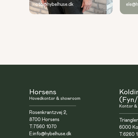
cto@hybelhuse.dk
ele@h
Horsens
Koldi
Hovedkontor & showroom
(Fyn/
Kontor &
Rosenkrantzvej 2,
8700 Horsens
Triangle
T:
7560 1070
6000 Ko
E:
info@hybelhuse.dk
T:
6260 