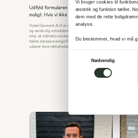
Vi bruger cookies til funktiona
Udfyld formularen og bliv kontaktet af en byggeråd
æstetik og funktion tæller. 
muligt. Hvis vi ikke kan få fat i dig på telefonen, send
dem med de rette boligdrømme
analyse. 
Hybel Danmark A/S er dataansvarlig. Vi behandler dine personopl
og sende dig nyhedsbreve. Derudover videregives din e-mailadress
mhp. at målrette markedsføring. Hybel Danmark er sammen med h
Du bestemmer, hvad vi må ge
fælles dataansvarlige for denne behandling. Læs mere i vores priv
udøver dine rettigheder, fx retten til indsigt og til at gøre indsi
Samtykkevalg
Nødvendig