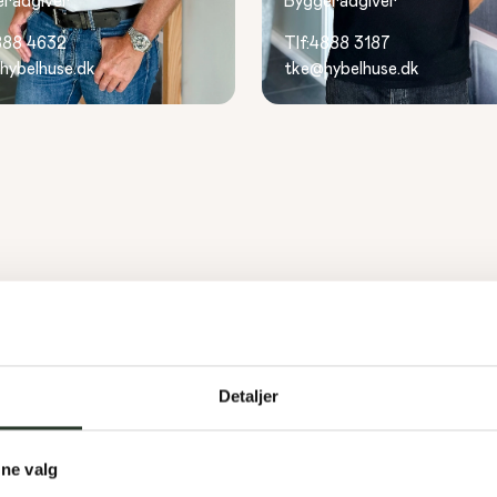
erådgiver
Byggerådgiver
888 4632
Tlf:
4888 3187
hybelhuse.dk
tke@hybelhuse.dk
Detaljer
Fornavn
*
ine valg