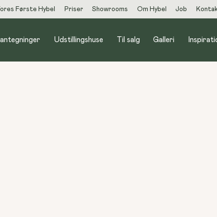
ores Første Hybel
Priser
Showrooms
Om Hybel
Job
Konta
lantegninger
Udstillingshuse
Til salg
Galleri
Inspirati