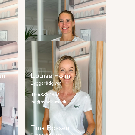
en
Louise Holm
Byggerådgiver
Tlf:
4888 1893
lho@hybelhuse.dk
Tina Bossen