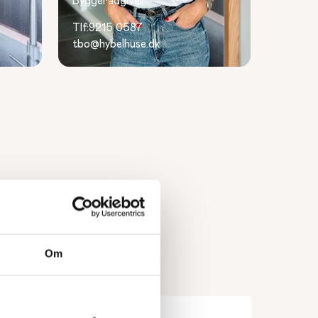
Byggerådgiver
Tlf:
9215 0587
tbo@hybelhuse.dk
Om
Efternavn
*