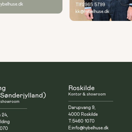
ybelhuse.dk
Tlf:
2965 5799
kk@hybelhuse.dk
ng
Roskilde
Sønderjylland)
Kontor & showroom
 showroom
Darupvang 9,
4000 Roskilde
n 24,
T:
5460 1070
lding
E:
info@hybelhuse.dk
1070