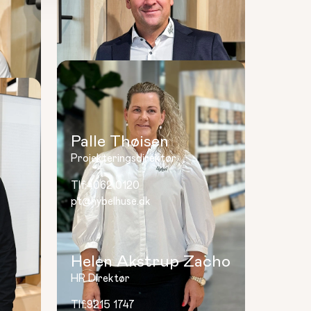
n
Palle Thøisen
Projekteringsdirektør
Tlf:
4062 0120
pt@hybelhuse.dk
Helen Akstrup Zacho
HR Direktør
Tlf:
9215 1747