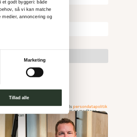
 i et godt byggeri: både 
 behov, så vi kan matche 
e medier, annoncering og 
E-mail
*
Marketing
*
Tillad alle
rmular accepterer jeg samtidig Hybels
persondatapolitik
amtidig tilladelse til at blive ringet op og modtage
mtykket kan til enhver tid tilbagekaldes.
*