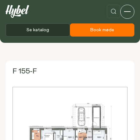
Se katalog
Book møde
Forside
Plantegninger
F 155-F
F 155-F