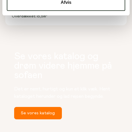
Afvis
Areal:
160
m²
Værelser:
4
Garage:
60
m²
Overdækket:
15,5
m²
Se vores katalog og
drøm videre hjemme på
sofaen
Det er nemt, hurtigt og kun et klik væk. Hent 
kataloget herunder og lad rejsen begynde.
Se vores katalog