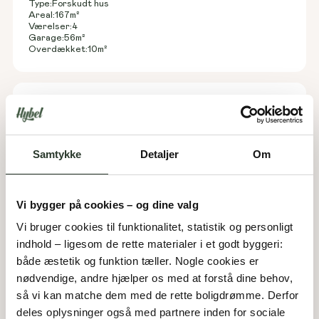
Type:
Forskudt hus
Areal:
167
m²
Værelser:
4
Garage:
56
m²
Overdækket:
10
m²
Samtykke
Detaljer
Om
Vi bygger på cookies – og dine valg
Vi bruger cookies til funktionalitet, statistik og personligt 
indhold – ligesom de rette materialer i et godt byggeri: 
både æstetik og funktion tæller. Nogle cookies er 
nødvendige, andre hjælper os med at forstå dine behov, 
så vi kan matche dem med de rette boligdrømme. Derfor 
V 172-B
deles oplysninger også med partnere inden for sociale 