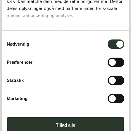
så vi kan matche dem med de rette boligdrømme. Derfor 
V 180-B
deles oplysninger også med partnere inden for sociale 
medier, annoncering og analyse. 
Type:
Vinkelhus
Areal:
180
m²
Værelser:
4
Du bestemmer, hvad vi må gemme i værktøjskassen – 
Carport:
58
m²
Overdækket:
10
m²
og kan altid justere undervejs.
Samtykkevalg
Nødvendig
Præferencer
Statistik
Marketing
Tillad alle