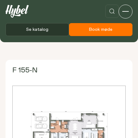
Se katalog
Book møde
Forside
Plantegninger
F 155-N
F 155-N