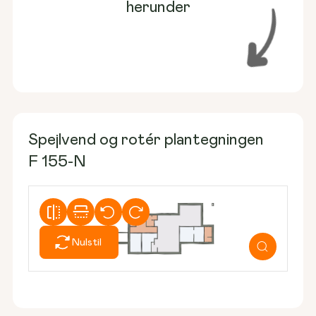
herunder
Spejlvend og rotér plantegningen
F 155-N
Nulstil