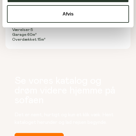
K 180-A
Afvis
Type:
Knækhus
Areal:
180
m²
Værelser:
5
Garage:
60
m²
Overdækket:
15
m²
Se vores katalog og
drøm videre hjemme på
sofaen
Det er nemt, hurtigt og kun et klik væk. Hent 
kataloget herunder og lad rejsen begynde.