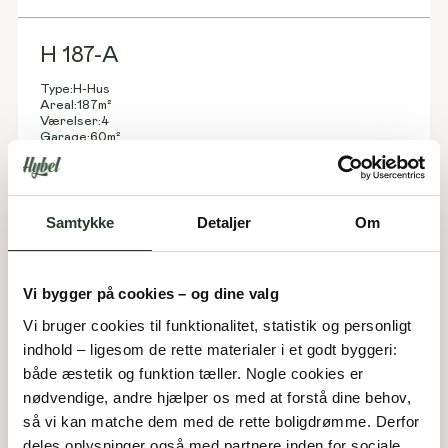
H 187-A
Type:
H-Hus
Areal:
187
m²
Værelser:
4
Garage:
60
m²
Overdækket:
20
m²
Samtykke
Detaljer
Om
Vi bygger på cookies – og dine valg
Vi bruger cookies til funktionalitet, statistik og personligt 
indhold – ligesom de rette materialer i et godt byggeri: 
både æstetik og funktion tæller. Nogle cookies er 
nødvendige, andre hjælper os med at forstå dine behov, 
så vi kan matche dem med de rette boligdrømme. Derfor 
deles oplysninger også med partnere inden for sociale 