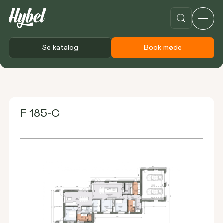
Se katalog
Book møde
Forside
Plantegninger
F 185-C
F 185-C