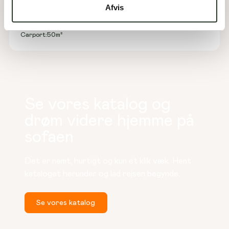
Afvis
Type:
Arkitekttegnet hus
Areal:
188
m²
Værelser:
4
Carport:
50
m²
Se vores katalog og
drøm videre hjemme på
sofaen
Det er nemt, hurtigt og kun et klik væk. Hent 
kataloget herunder og lad rejsen begynde.
Se vores katalog