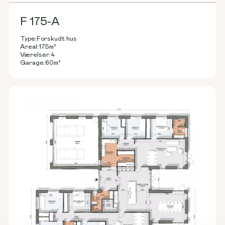
F 175-A
Type:
Forskudt hus
Areal:
175
m²
Værelser:
4
Garage:
60
m²