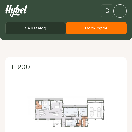
Se katalog
Book møde
Forside
Plantegninger
F 200
F 200