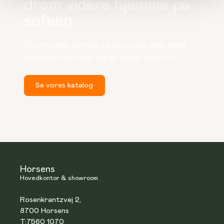
drøm videre hjemme på
sofaen
Det er nemt, hurtigt og kun et klik væk. Hent 
kataloget herunder og lad rejsen begynde.
Se vores katalog
Horsens
Hovedkontor & showroom
Rosenkrantzvej 2,
8700 Horsens
T:
7560 1070