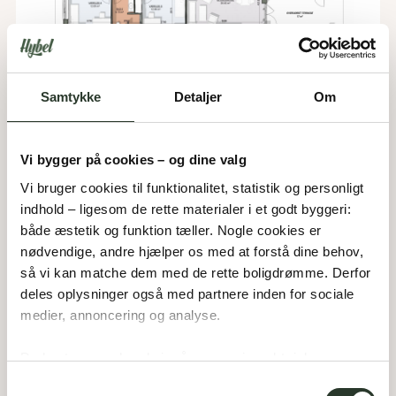
Samtykke
Detaljer
Om
D 311
Type:
Dobbelthus / flerfamilieshus
Vi bygger på cookies – og dine valg
Areal:
311
m²
Værelser:
7
Vi bruger cookies til funktionalitet, statistik og personligt 
Garage:
60
m²
Overdækket:
17
m²
indhold – ligesom de rette materialer i et godt byggeri: 
både æstetik og funktion tæller. Nogle cookies er 
nødvendige, andre hjælper os med at forstå dine behov, 
så vi kan matche dem med de rette boligdrømme. Derfor 
deles oplysninger også med partnere inden for sociale 
medier, annoncering og analyse. 
Du bestemmer, hvad vi må gemme i værktøjskassen – 
og kan altid justere undervejs.
Samtykkevalg