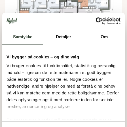
Samtykke
Detaljer
Om
F 210-A
Vi bygger på cookies – og dine valg
Vi bruger cookies til funktionalitet, statistik og personligt 
Type:
Forskudt hus
Areal:
210
m²
indhold – ligesom de rette materialer i et godt byggeri: 
Værelser:
5
både æstetik og funktion tæller. Nogle cookies er 
Overdækket:
9
m²
nødvendige, andre hjælper os med at forstå dine behov, 
så vi kan matche dem med de rette boligdrømme. Derfor 
deles oplysninger også med partnere inden for sociale 
medier, annoncering og analyse. 
Du bestemmer, hvad vi må gemme i værktøjskassen – 
og kan altid justere undervejs.