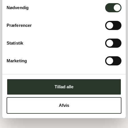
Samtykkevalg
Nødvendig
Præferencer
Statistik
Marketing
F 193-C
Type:
Forskudt hus
Areal:
193
m²
Værelser:
4
Tillad alle
Garage:
62
m²
Overdækket:
11
m²
Afvis