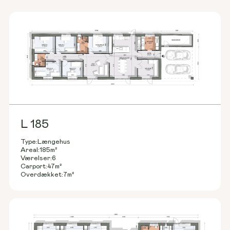
L 185
Type:
Længehus
Areal:
185
m²
Værelser:
6
Carport:
47
m²
Overdækket:
7
m²