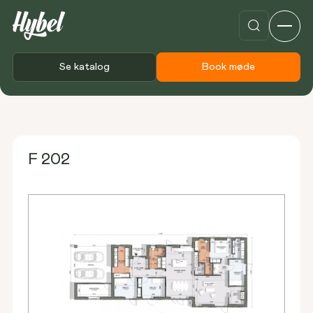
Se katalog
Book møde
Forside
Plantegninger
F 202
F 202