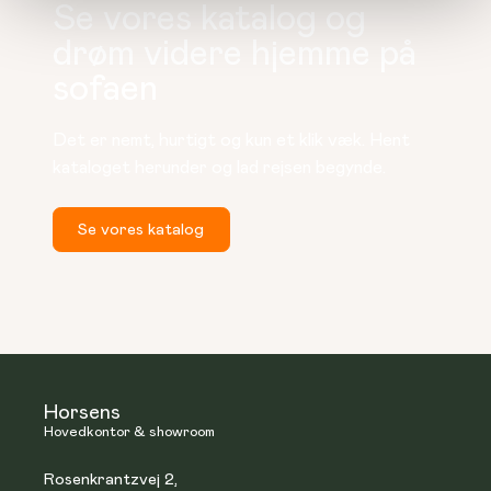
Se vores katalog og
drøm videre hjemme på
sofaen
Det er nemt, hurtigt og kun et klik væk. Hent 
kataloget herunder og lad rejsen begynde.
Se vores katalog
Horsens
Hovedkontor & showroom
Rosenkrantzvej 2,