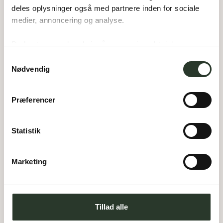
Areal:
188
m²
deles oplysninger også med partnere inden for sociale 
Værelser:
4
Garage:
68
m²
medier, annoncering og analyse. 
Overdækket:
14
m²
Du bestemmer, hvad vi må gemme i værktøjskassen – 
og kan altid justere undervejs.
Samtykkevalg
Nødvendig
Præferencer
Statistik
Marketing
Tillad alle