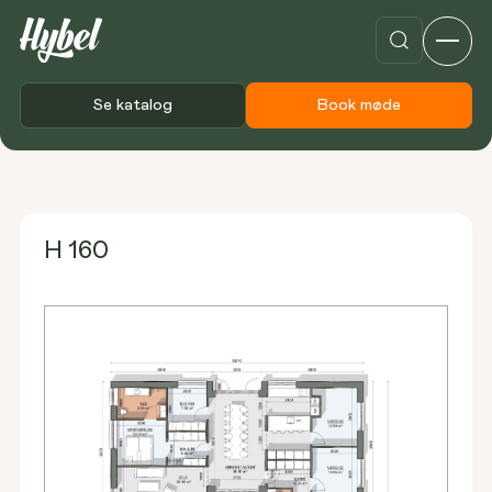
Se katalog
Book møde
Forside
Plantegninger
H 160
H 160