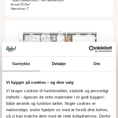
Type:
Dobbelthus / flerfamilieshus
Areal:
303
m²
Værelser:
7
Samtykke
Detaljer
Om
Vi bygger på cookies – og dine valg
Vi bruger cookies til funktionalitet, statistik og personligt 
indhold – ligesom de rette materialer i et godt byggeri: 
både æstetik og funktion tæller. Nogle cookies er 
F 188-A
nødvendige, andre hjælper os med at forstå dine behov, 
Type:
Forskudt hus
så vi kan matche dem med de rette boligdrømme. Derfor 