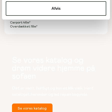
A 176-A
Afvis
Type:
Arkitekttegnet hus
Areal:
176
m²
Værelser:
5
Carport:
46
m²
Overdækket:
18
m²
Se vores katalog og
drøm videre hjemme på
sofaen
Det er nemt, hurtigt og kun et klik væk. Hent 
kataloget herunder og lad rejsen begynde.
Se vores katalog