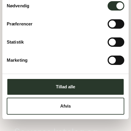
Nødvendig
Præferencer
Statistik
Marketing
F 180-E
Type:
Forskudt hus
Areal:
180
m²
Tillad alle
Værelser:
4
Garage:
60
m²
Afvis