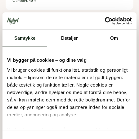
Carport:
48
m²
Samtykke
Detaljer
Om
Vi bygger på cookies – og dine valg
Vi bruger cookies til funktionalitet, statistik og personligt 
indhold – ligesom de rette materialer i et godt byggeri: 
både æstetik og funktion tæller. Nogle cookies er 
F 165-E
nødvendige, andre hjælper os med at forstå dine behov, 
så vi kan matche dem med de rette boligdrømme. Derfor 
Type:
Forskudt hus
deles oplysninger også med partnere inden for sociale 
Areal:
165
m²
Værelser:
4
medier, annoncering og analyse. 
Garage:
56
m²
Du bestemmer, hvad vi må gemme i værktøjskassen – 
og kan altid justere undervejs.
Samtykkevalg