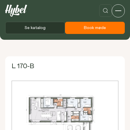
Se katalog
Book møde
Forside
Plantegninger
L 170-B
L 170-B