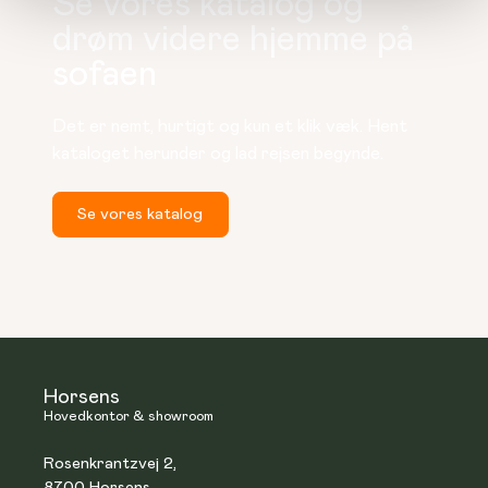
Se vores katalog og
drøm videre hjemme på
sofaen
Det er nemt, hurtigt og kun et klik væk. Hent 
kataloget herunder og lad rejsen begynde.
Se vores katalog
Horsens
Hovedkontor & showroom
Rosenkrantzvej 2,
8700 Horsens