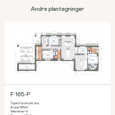
Andre plantegninger
F 165-P
Type:
Forskudt hus
Areal:
165
m²
Værelser:
4