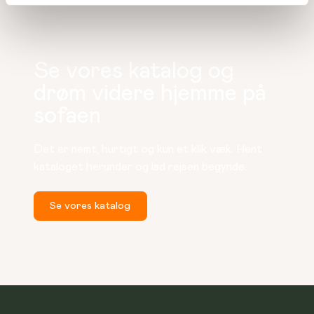
Se vores katalog og
drøm videre hjemme på
sofaen
Det er nemt, hurtigt og kun et klik væk. Hent 
kataloget herunder og lad rejsen begynde.
Se vores katalog