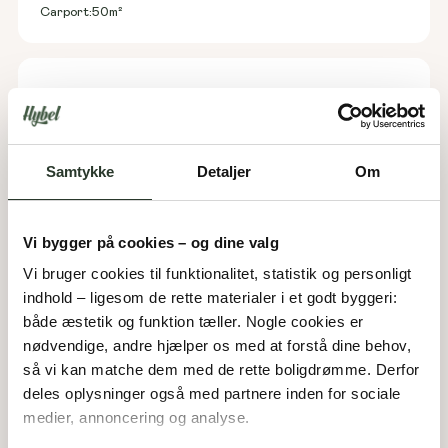
Carport:
50
m²
Samtykke
Detaljer
Om
Vi bygger på cookies – og dine valg
Vi bruger cookies til funktionalitet, statistik og personligt 
indhold – ligesom de rette materialer i et godt byggeri: 
både æstetik og funktion tæller. Nogle cookies er 
nødvendige, andre hjælper os med at forstå dine behov, 
så vi kan matche dem med de rette boligdrømme. Derfor 
K 180-A
deles oplysninger også med partnere inden for sociale 
Type:
Knækhus
medier, annoncering og analyse. 
Areal:
180
m²
Værelser:
5