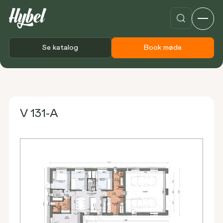
Se katalog
Book møde
Forside
Plantegninger
V 131-A
V 131-A