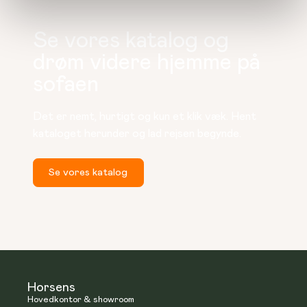
Se vores katalog og
drøm videre hjemme på
sofaen
Det er nemt, hurtigt og kun et klik væk. Hent 
kataloget herunder og lad rejsen begynde.
Se vores katalog
Horsens
Hovedkontor & showroom