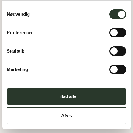
og kan altid justere undervejs.
Samtykkevalg
Nødvendig
Præferencer
Statistik
Marketing
F 161
Tillad alle
Type:
Forskudt hus
Areal:
161
m²
Værelser:
4
Carport:
44
m²
Afvis