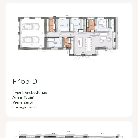
F 155-D
Type:
Forskudt hus
Areal:
155
m²
Værelser:
4
Garage:
54
m²