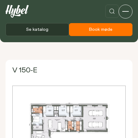
Se katalog
Book møde
Forside
Plantegninger
V 150-E
V 150-E