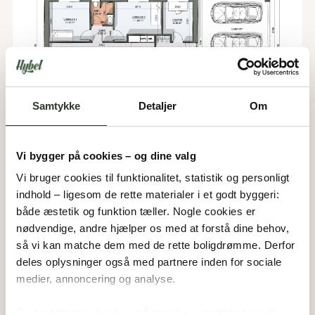
Samtykke
Detaljer
Om
Vi bygger på cookies – og dine valg
Vi bruger cookies til funktionalitet, statistik og personligt 
indhold – ligesom de rette materialer i et godt byggeri: 
både æstetik og funktion tæller. Nogle cookies er 
nødvendige, andre hjælper os med at forstå dine behov, 
F 169
så vi kan matche dem med de rette boligdrømme. Derfor 
deles oplysninger også med partnere inden for sociale 
Type:
Forskudt hus
medier, annoncering og analyse. 
Areal:
169
m²
Værelser:
4
Carport:
50
m²
Du bestemmer, hvad vi må gemme i værktøjskassen – 