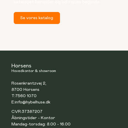
kataloget herunder og lad rejsen begynde.
Se vores katalog
Horsens
Hovedkontor & showroom
Rosenkrantzvej 2,
8700 Horsens
T:
7560 1070
E:
info@hybelhuse.dk
CVR:
37387207
Åbningstider - Kontor
Mandag-torsdag: 8.00 - 16.00