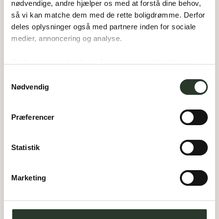
nødvendige, andre hjælper os med at forstå dine behov, 
så vi kan matche dem med de rette boligdrømme. Derfor 
deles oplysninger også med partnere inden for sociale 
medier, annoncering og analyse. 
Du bestemmer, hvad vi må gemme i værktøjskassen – 
V 150-D
og kan altid justere undervejs.
Samtykkevalg
Nødvendig
Type:
Vinkelhus
Areal:
150
m²
Værelser:
4
Garage:
60
m²
Præferencer
Statistik
Marketing