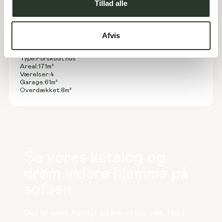
Tillad alle
Afvis
F 171-D
Type:
Forskudt hus
Areal:
171
m²
Værelser:
4
Garage:
61
m²
Overdækket:
8
m²
Se vores katalog og
drøm videre hjemme på
sofaen
Det er nemt, hurtigt og kun et klik væk. Hent 