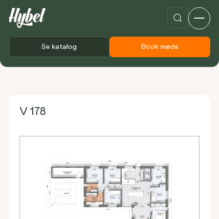
Se katalog
Book møde
Forside
Plantegninger
V 178
V 178