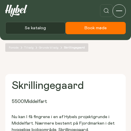
Se katalog
Book møde
Forside
Til salg
Grunde til salg
Skrillingegaard
Skrillingegaard
5500
Middelfart
Nu kan I få fingrene i en af Hybels projektgrunde i 
Middelfart. Nærmere bestemt på Fjordmarken i det 
hyggelige boligområde, Skrillingegaard.