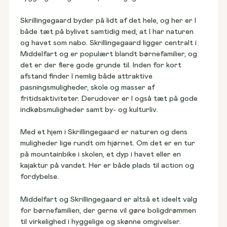
Grunde til salg
Find spottet til jeres hjem
Skrillingegaard byder på lidt af det hele, og her er I 
både tæt på bylivet samtidig med, at I har naturen 
og havet som nabo. Skrillingegaard ligger centralt i 
Middelfart og er populært blandt børnefamilier, og 
det er der flere gode grunde til. Inden for kort 
Huse til salg
Vores første Hybel
afstand finder I nemlig både attraktive 
Vælg et hjem, der står klar
Se vores fastpris-koncept
pasningsmuligheder, skole og masser af 
fritidsaktiviteter. Derudover er I også tæt på gode 
indkøbsmuligheder samt by- og kulturliv.
Med et hjem i Skrillingegaard er naturen og dens 
Rækkehuse til salg
Kundehuse
muligheder lige rundt om hjørnet. Om det er en tur 
Find naboskab lige ved døren
Kig indenfor i andres hjem
på mountainbike i skolen, et dyp i havet eller en 
kajaktur på vandet. Her er både plads til action og 
fordybelse.
Middelfart og Skrillingegaard er altså et ideelt valg 
Blog & viden
for børnefamilien, der gerne vil gøre boligdrømmen 
Nyheder, anbefalinger og tips
til virkelighed i hyggelige og skønne omgivelser.