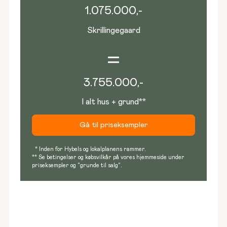
1.075.000
,-
Skrillingegaard
3.755.000
,-
I alt hus + grund**
Gå til priseksempler
* Inden for Hybels og lokalplanens rammer.
** Se betingelser og købsvilkår på vores hjemmeside under
priseksempler og "grunde til salg".