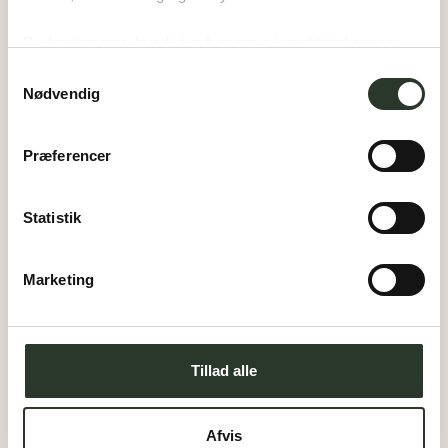
Du bestemmer, hvad vi må gemme i værktøjskassen – 
og kan altid justere undervejs.
Samtykkevalg
Nødvendig
Alle grunde på
Skrillingegaard
Præferencer
er desværre reserverede eller 
solgte. 
Statistik
Du har mulighed for at komme på venteliste, 
ved at kontakte os på 
Marketing
Tlf. 7560 1070 eller info@hybelhuse.dk
Tillad alle
Afvis