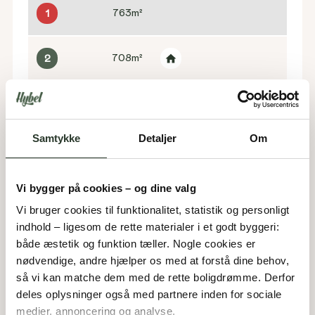
763
m²
1
708
m²
2
751
m²
3
Samtykke
Detaljer
Om
700
m²
4
Kystmarken
Vi bygger på cookies – og dine valg
Vi bruger cookies til funktionalitet, statistik og personligt 
853
m²
21
indhold – ligesom de rette materialer i et godt byggeri: 
både æstetik og funktion tæller. Nogle cookies er 
nødvendige, andre hjælper os med at forstå dine behov, 
853
m²
23
så vi kan matche dem med de rette boligdrømme. Derfor 
deles oplysninger også med partnere inden for sociale 
medier, annoncering og analyse. 