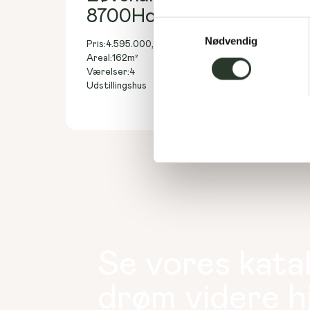
8700
Horsens
Samtykkevalg
Nødvendig
Pris:
4.595.000,-
DKK
162
m²
Areal:
4
Værelser:
Udstillingshus
Se vores kata
drøm videre 