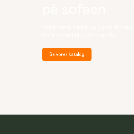
på sofaen
Det er nemt, hurtigt og kun et klik væk
herunder og lad rejsen begynde.
Se vores katalog