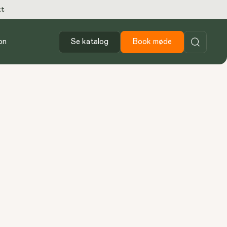
kt
on
Se katalog
Book møde