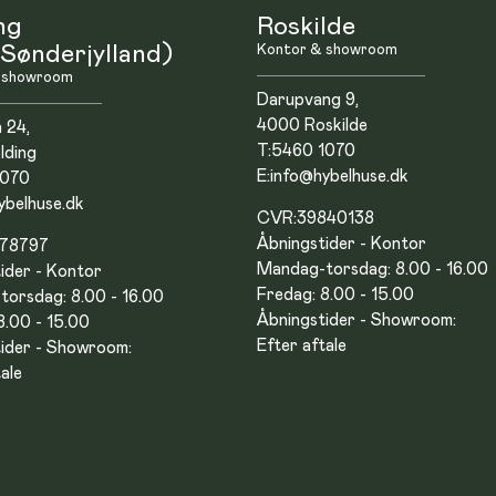
ng
Roskilde
Sønderjylland)
Kontor & showroom
 showroom
Darupvang 9,
4000 Roskilde
n 24,
T:
5460 1070
lding
E:
info@hybelhuse.dk
1070
ybelhuse.dk
CVR:
39840138
Åbningstider - Kontor
878797
Mandag-torsdag: 8.00 - 16.00
ider - Kontor
Fredag: 8.00 - 15.00
orsdag: 8.00 - 16.00
Åbningstider - Showroom:
8.00 - 15.00
Efter aftale
ider - Showroom:
ale