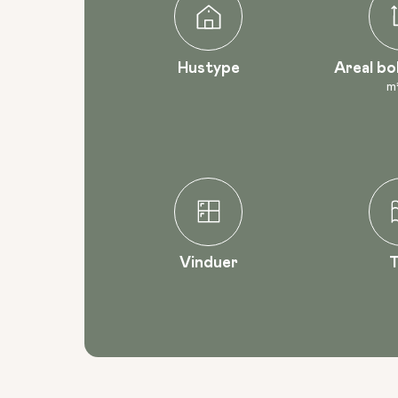
Hustype
Areal bo
m
Vinduer