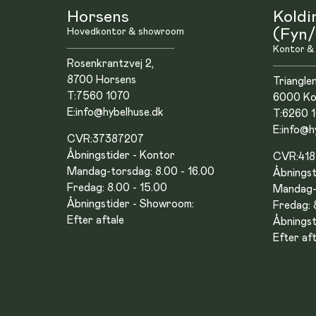
Horsens
Koldi
Hovedkontor & showroom
(Fyn/
Kontor &
Rosenkrantzvej 2,
8700 Horsens
Triangle
T:
7560 1070
6000 Ko
E:
info@hybelhuse.dk
T:
6260 
E:
info@h
CVR:
37387207
Åbningstider - Kontor
CVR:
41
Mandag-torsdag: 8.00 - 16.00
Åbningst
Fredag: 8.00 - 15.00
Mandag-t
Åbningstider - Showroom:
Fredag: 
Efter aftale
Åbningst
Efter aft