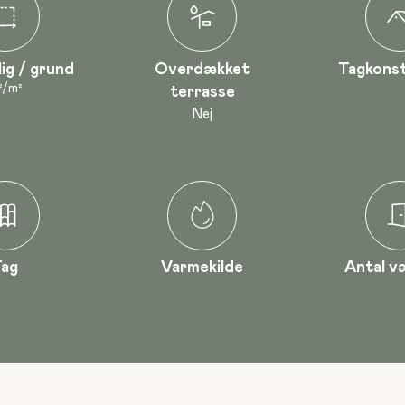
lig / grund
Overdækket
Tagkonst
²
/
m²
terrasse
Nej
Tag
Varmekilde
Antal v