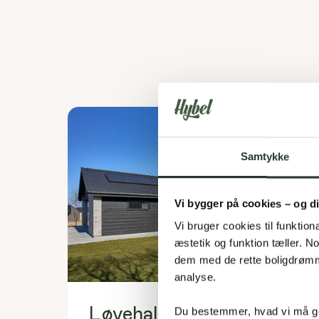
Samtykke
Vi bygger på cookies – og d
Vi bruger cookies til funktiona
æstetik og funktion tæller. 
dem med de rette boligdrømme
analyse. 
Løvehalen 10
Du bestemmer, hvad vi må ge