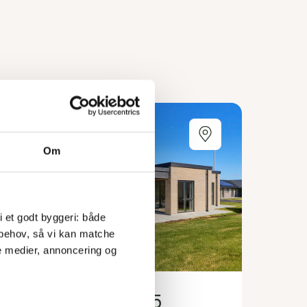
Om
 i et godt byggeri: både 
 behov, så vi kan matche 
e medier, annoncering og 
Gilmosehaven 105