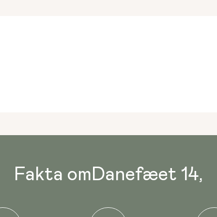
Fakta om
Danefæet 14
,