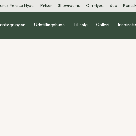
ores Første Hybel
Priser
Showrooms
Om Hybel
Job
Konta
lantegninger
Udstillingshuse
Til salg
Galleri
Inspirati