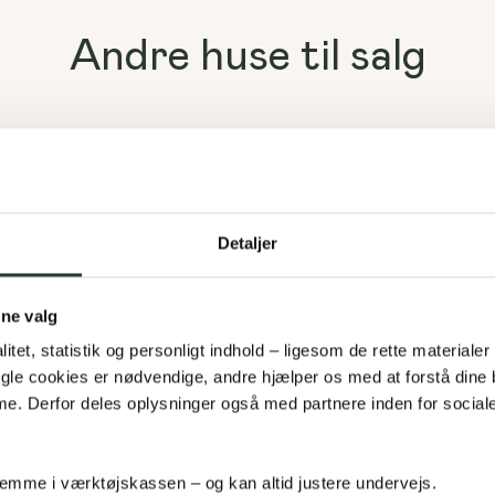
Andre huse til salg
Detaljer
ine valg
litet, statistik og personligt indhold – ligesom de rette materialer
Nogle cookies er nødvendige, andre hjælper os med at forstå dine
. Derfor deles oplysninger også med partnere inden for social
Else Marie Pades Vej 9
mme i værktøjskassen – og kan altid justere undervejs.