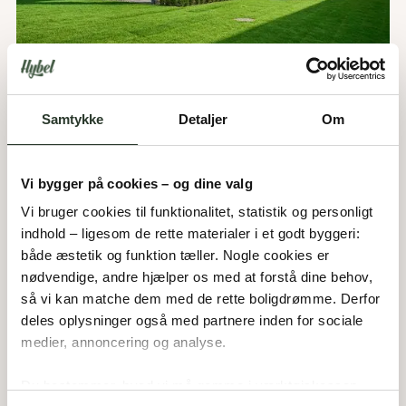
Samtykke
Detaljer
Om
Else Marie Pades Vej 9
9220
Aalborg SV
Vi bygger på cookies – og dine valg
Pris:
5.150.000,-
DKK
175
m²
Areal:
Vi bruger cookies til funktionalitet, statistik og personligt 
4
Værelser:
indhold – ligesom de rette materialer i et godt byggeri: 
Udstillingshus
både æstetik og funktion tæller. Nogle cookies er 
nødvendige, andre hjælper os med at forstå dine behov, 
så vi kan matche dem med de rette boligdrømme. Derfor 
deles oplysninger også med partnere inden for sociale 
medier, annoncering og analyse. 
Du bestemmer, hvad vi må gemme i værktøjskassen – 