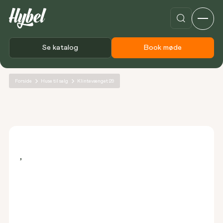
Se katalog
Book møde
Forside
Huse til salg
Klintevænget 29
,