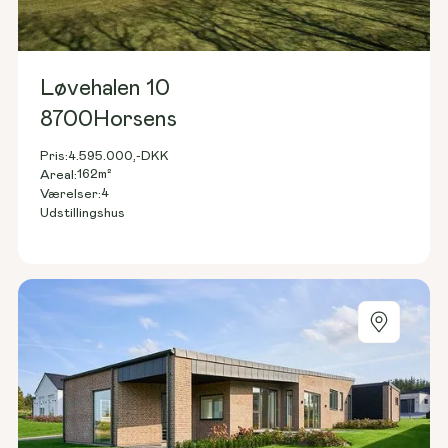
Løvehalen 10
8700
Horsens
Pris:
4.595.000,-
DKK
162
m²
Areal:
4
Værelser:
Udstillingshus