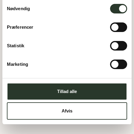
og kan altid justere undervejs.
Samtykkevalg
Nødvendig
Præferencer
Statistik
Skovvang 11
Marketing
8800
Viborg
Pris:
5.395.000,-
DKK
188
m²
Areal:
4
Værelser:
Tillad alle
Udstillingshus
Afvis