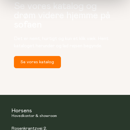
Se vores katalog og
drøm videre hjemme på
sofaen
Det er nemt, hurtigt og kun et klik væk. Hent 
kataloget herunder og lad rejsen begynde.
Se vores katalog
Horsens
Hovedkontor & showroom
Rosenkrantzvej 2,