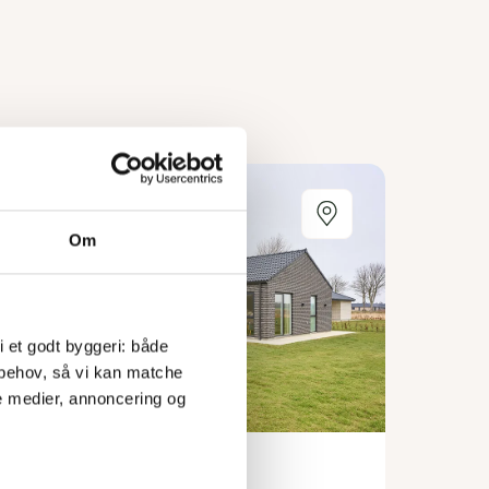
Om
 i et godt byggeri: både 
 behov, så vi kan matche 
e medier, annoncering og 
Bøgestien 5