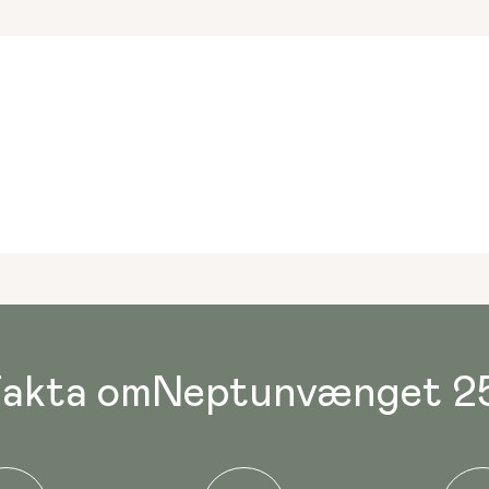
akta om
Neptunvænget 2