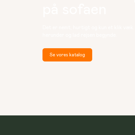
på sofaen
Det er nemt, hurtigt og kun et klik væk
herunder og lad rejsen begynde.
Se vores katalog