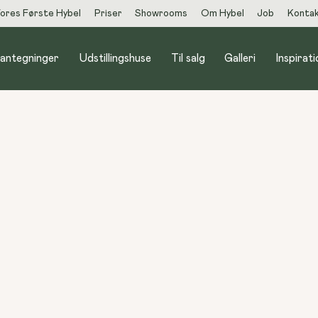
ores Første Hybel
Priser
Showrooms
Om Hybel
Job
Konta
lantegninger
Udstillingshuse
Til salg
Galleri
Inspirati