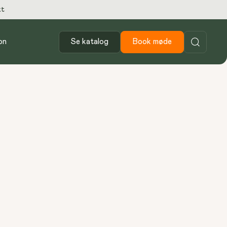
kt
on
Se katalog
Book møde