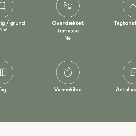
lig / grund
Overdækket
Tagkonst
²
/
m²
terrasse
Nej
Tag
Varmekilde
Antal v