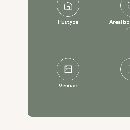
Hustype
Areal bo
m
Vinduer