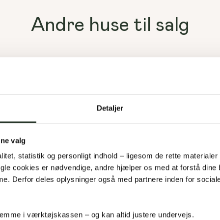
Andre huse til salg
Detaljer
ine valg
litet, statistik og personligt indhold – ligesom de rette materialer
Nogle cookies er nødvendige, andre hjælper os med at forstå dine
. Derfor deles oplysninger også med partnere inden for social
Starvænget 4
5792
Årslev
mme i værktøjskassen – og kan altid justere undervejs.