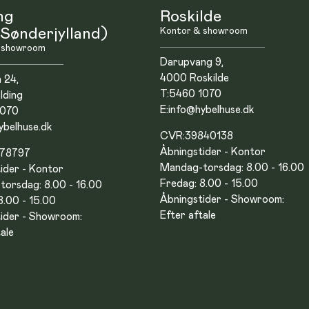
ng
Roskilde
Sønderjylland)
Kontor & showroom
 showroom
Darupvang 9,
4000 Roskilde
n 24,
T:
5460 1070
lding
E:
info@hybelhuse.dk
1070
ybelhuse.dk
CVR:
39840138
Åbningstider - Kontor
878797
Mandag-torsdag: 8.00 - 16.00
ider - Kontor
Fredag: 8.00 - 15.00
orsdag: 8.00 - 16.00
Åbningstider - Showroom:
8.00 - 15.00
Efter aftale
ider - Showroom:
ale