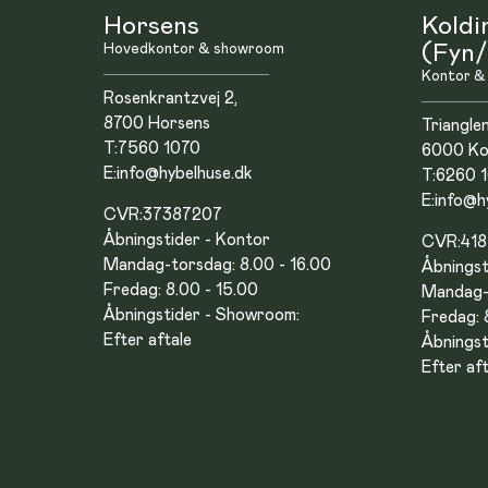
Horsens
Koldi
Hovedkontor & showroom
(Fyn/
Kontor &
Rosenkrantzvej 2,
8700 Horsens
Triangle
T:
7560 1070
6000 Ko
E:
info@hybelhuse.dk
T:
6260 
E:
info@h
CVR:
37387207
Åbningstider - Kontor
CVR:
41
Mandag-torsdag: 8.00 - 16.00
Åbningst
Fredag: 8.00 - 15.00
Mandag-t
Åbningstider - Showroom:
Fredag: 
Efter aftale
Åbningst
Efter aft