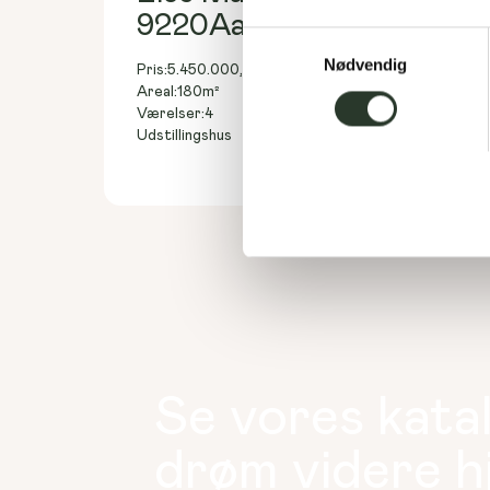
9220
Aalborg SV
Samtykkevalg
Nødvendig
Pris:
5.450.000,-
DKK
180
m²
Areal:
4
Værelser:
Udstillingshus
Se vores kata
drøm videre 