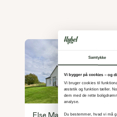
Samtykke
Vi bygger på cookies – og d
Vi bruger cookies til funktiona
æstetik og funktion tæller. 
dem med de rette boligdrømme
analyse. 
Else Marie Pades Vej 11
Du bestemmer, hvad vi må ge