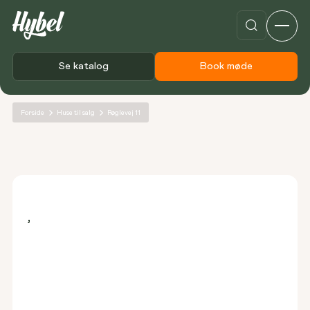
Se katalog
Book møde
Forside
Huse til salg
Røglevej 11
,