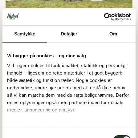
Samtykke
Detaljer
Om
Bøgestien 3
6800
Varde
Vi bygger på cookies – og dine valg
Vi bruger cookies til funktionalitet, statistik og personligt 
Pris:
4.195.000,-
DKK
172
m²
Areal:
indhold – ligesom de rette materialer i et godt byggeri: 
4
Værelser:
både æstetik og funktion tæller. Nogle cookies er 
Udstillingshus
nødvendige, andre hjælper os med at forstå dine behov, 
så vi kan matche dem med de rette boligdrømme. Derfor 
deles oplysninger også med partnere inden for sociale 
medier, annoncering og analyse. 
Du bestemmer, hvad vi må gemme i værktøjskassen – 
og kan altid justere undervejs.
Samtykkevalg