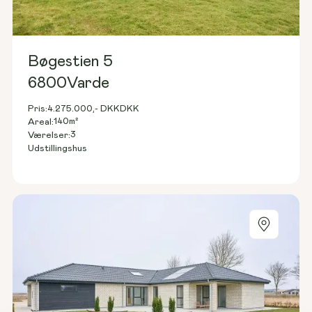
Bøgestien 5
6800
Varde
Pris:
4.275.000,- DKK
DKK
140
m²
Areal:
3
Værelser:
Udstillingshus