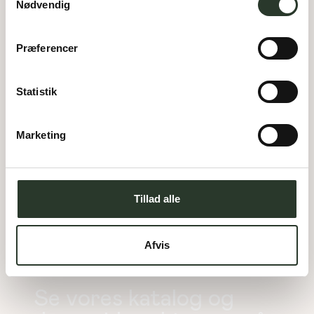
Nødvendig
Præferencer
Statistik
Starvænget 4
5792
Årslev
Marketing
Pris:
4.795.000,-
DKK
169
m²
Areal:
4
Værelser:
Udstillingshus
Tillad alle
Afvis
Se vores katalog og