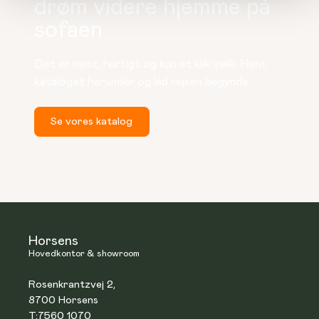
drøm videre hjemme på
sofaen
Det er nemt, hurtigt og kun et klik væk. Hent 
kataloget herunder og lad rejsen begynde.
Se vores katalog
Horsens
Hovedkontor & showroom
Rosenkrantzvej 2,
8700 Horsens
T:
7560 1070