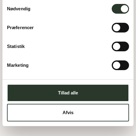
og kan altid justere undervejs.
Samtykkevalg
Nødvendig
Præferencer
Statistik
Else Marie Pades Vej 11
Marketing
9220
Aalborg SV
Pris:
5.450.000,-
DKK
180
m²
Areal:
4
Værelser:
Tillad alle
Udstillingshus
Afvis