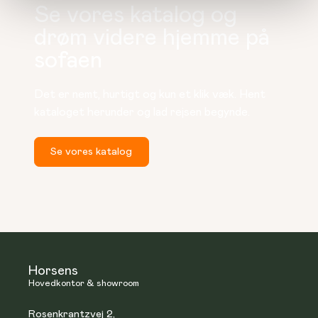
Se vores katalog og
drøm videre hjemme på
sofaen
Det er nemt, hurtigt og kun et klik væk. Hent 
kataloget herunder og lad rejsen begynde.
Se vores katalog
Horsens
Hovedkontor & showroom
Rosenkrantzvej 2,