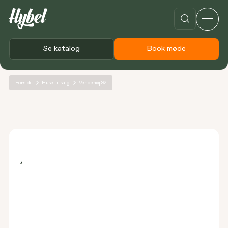
Se katalog
Book møde
Forside
Huse til salg
Vendehøj 92
,