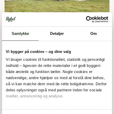
Samtykke
Detaljer
Om
Bøgestien 3
6800
Varde
Vi bygger på cookies – og dine valg
Pris:
4.195.000,-
DKK
172
m²
Areal:
Vi bruger cookies til funktionalitet, statistik og personligt 
4
Værelser:
indhold – ligesom de rette materialer i et godt byggeri: 
Udstillingshus
både æstetik og funktion tæller. Nogle cookies er 
nødvendige, andre hjælper os med at forstå dine behov, 
så vi kan matche dem med de rette boligdrømme. Derfor 
deles oplysninger også med partnere inden for sociale 
medier, annoncering og analyse. 
Du bestemmer, hvad vi må gemme i værktøjskassen – 