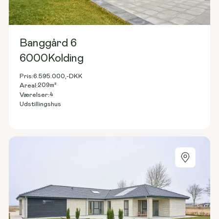
Banggård 6
6000
Kolding
Pris:
6.595.000,-
DKK
209
m²
Areal:
4
Værelser:
Udstillingshus