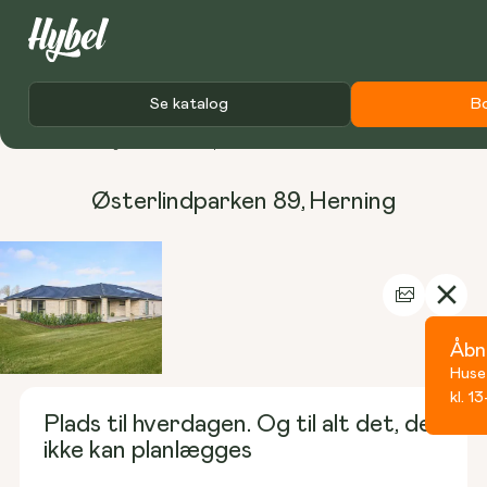
Se katalog
B
Forside
Udstillingshuse
Østerlindparken 89
Østerlindparken 89
,
Herning
Åbn
Huse
kl. 13
Plads til hverdagen. Og til alt det, der
ikke kan planlægges