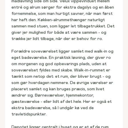
madlavning side om side. Velux vippevinduet mellem 
entré og alrum sørger for ekstra dagslys og en åben 
fornemmelse, som man hurtigt savner, når man først 
har haft den. Køkken-alrummethænger naturligt 
sammen med stuen, som ligger let tilbagetrukket. Det 
giver jer mulighed for både at være sammen - og 
trække jer lidt tilbage, når der er behov for ro.
Forældre soveværelset ligger samlet med walk-in og 
eget badeværelse. En praktisk løsning, der giver ro 
om morgenen og god opbevarings plads, uden at 
soveværelset fyldes med skabe. Walk-in-rummet er 
tænkt som netop det: et rum, der bliver brugt - og 
som gør hverdagen nemmere. De øvrige værelser er 
placeret samlet og kan bruges præcis, som livet 
ændrer sig. Børneværelser, hjemmekontor, 
gæsteværelse - eller lidt af det hele. Her er også et 
ekstra badeværelse, så I undgår kø ved de 
travletidspunkter.
Depotet ligger centralt i huset og er et af de rum, 