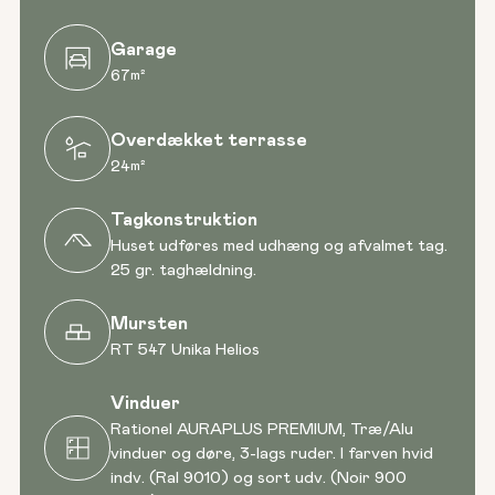
Garage
67
m²
Overdækket terrasse
24
m²
Tagkonstruktion
Huset udføres med udhæng og afvalmet tag.
25 gr. taghældning.
Mursten
RT 547 Unika Helios
Vinduer
Rationel AURAPLUS PREMIUM, Træ/Alu
vinduer og døre, 3-lags ruder. I farven hvid
indv. (Ral 9010) og sort udv. (Noir 900