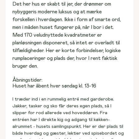
Grunde til salg
Det her hus er skabt til jer, der drømmer om 
Find spottet til jeres hjem
nybyggeris moderne luksus og at mærke 
forskellen i hverdagen. Ikke i form af smarte ord, 
men i måden huset fungerer på, når I bor i det. 
Med 170 veludnyttede kvadratmeter er 
Huse til salg
Vores første Hybel
planløsningen disponeret, så intet er overladt til 
Vælg et hjem, der står klar
Se vores fastpris-koncept
tilfældigheder. Her er korte forbindelser, logiske 
rumplaceringer og plads der, hvor I rent faktisk 
bruger den.
Åbningstider:
Rækkehuse til salg
Kundehuse
Huset har åbent hver søndag kl. 13-16
Find naboskab lige ved døren
Kig indenfor i andres hjem
I træder ind i en rummelig entré med garderobe. 
Jakker, tasker og sko får deres egen plads, så I 
slipper for rod allerede ved hoveddøren. Fra 
entréen har I direkte kig og adgang til køkken-
Blog & viden
alrummet - husets samlingspunkt. Her er der plads til 
Nyheder, anbefalinger og tips
både hverdag og gæster, lektier ved spisebordet og 