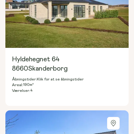
Hyldehegnet 64
8660
Skanderborg
Åbningstider:
Klik for at se åbningstider
190
m²
Areal:
4
Værelser: