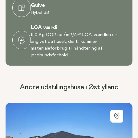
Gulve
Hybel 68
LCA værdi
6,0 Kg CO2 eq./m2/år* LCA-værdien er
angivet på huset, dertil kommer
materialeforbrug til håndtering af
jordbundsforhold.
Andre udstillingshuse i Østjylland