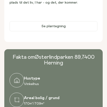
plads til det liv, I har - og det, der kommer.
Se plantegning
Fakta om
Østerlindparken 89
,
7400
Herning
Hustype
Vinkelhus
Areal bolig / grund
170
709
m²
/
m²