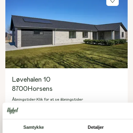
Løvehalen 10
8700
Horsens
Åbningstider:
Klik for at se åbningstider
162
m²
Areal:
4
Værelser:
Huset er til salg
Samtykke
Detaljer