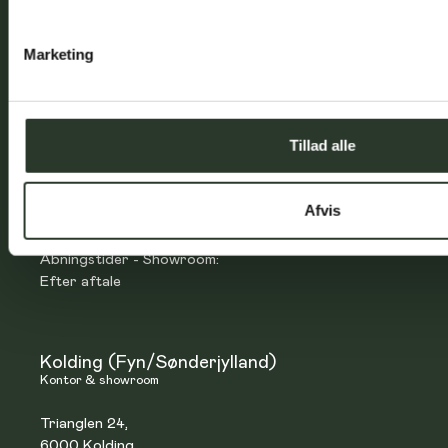
Horsens
Hovedkontor & showroom
Marketing
Rosenkrantzvej 2,
8700 Horsens
T:
7560 1070
E:
info@hybelhuse.dk
Tillad alle
CVR:
37387207
Åbningstider - Kontor
Afvis
Mandag-torsdag: 8.00 - 16.00
Fredag: 8.00 - 15.00
Åbningstider - Showroom:
Efter aftale
Kolding (Fyn/Sønderjylland)
Kontor & showroom
Trianglen 24,
6000 Kolding