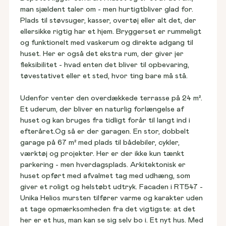
man sjældent taler om - men hurtigtbliver glad for. 
Plads til støvsuger, kasser, overtøj eller alt det, der 
ellersikke rigtig har et hjem. Bryggerset er rummeligt 
og funktionelt med vaskerum og direkte adgang til 
huset. Her er også det ekstra rum, der giver jer 
fleksibilitet - hvad enten det bliver til opbevaring, 
tøvestativet eller et sted, hvor ting bare må stå.
Udenfor venter den overdækkede terrasse på 24 m². 
Et uderum, der bliver en naturlig forlængelse af 
huset og kan bruges fra tidligt forår til langt ind i 
efteråret.Og så er der garagen. En stor, dobbelt 
garage på 67 m² med plads til bådebiler, cykler, 
værktøj og projekter. Her er der ikke kun tænkt 
parkering - men hverdagsplads. Arkitektonisk er 
huset opført med afvalmet tag med udhæng, som 
giver et roligt og helstøbt udtryk. Facaden i RT547 - 
Unika Helios mursten tilfører varme og karakter uden 
at tage opmærksomheden fra det vigtigste: at det 
her er et hus, man kan se sig selv bo i. Et nyt hus. Med 