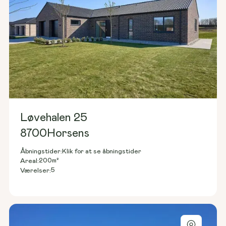
Løvehalen 25
8700
Horsens
Åbningstider:
Klik for at se åbningstider
200
m²
Areal:
5
Værelser: