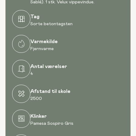
Sablé). 1 stk. Velux vippevindue.
Tag
Sorte betontagsten
Varmekilde
Fjernvarme
Antal værelser
4
Afstand til skole
2500
Klinker
Pamesa Sospiro Gris