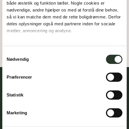
både æstetik og funktion tæller. Nogle cookies er 
nødvendige, andre hjælper os med at forstå dine behov, 
Det er nemt, hurtigt og kun et klik væk. Hent 
så vi kan matche dem med de rette boligdrømme. Derfor 
kataloget herunder og lad rejsen begynde.
deles oplysninger også med partnere inden for sociale 
medier, annoncering og analyse. 
Se vores katalog
Du bestemmer, hvad vi må gemme i værktøjskassen – 
og kan altid justere undervejs.
Samtykkevalg
Nødvendig
Præferencer
Horsens
Hovedkontor & showroom
Statistik
Rosenkrantzvej 2,
8700 Horsens
Marketing
T:
7560 1070
E:
info@hybelhuse.dk
CVR:
37387207