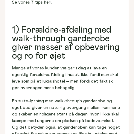
Se vores 7 tips her:
1) Forældre-afdeling med
walk-through garderobe
giver masser af opbevaring
og ro for øjet
Mange af vores kunder vælger i dag at lave en 
egentlig forældreafdeling i huset. Ikke fordi man skal 
leve som på et luksushotel – men fordi det faktisk 
gør hverdagen mere behagelig. 
En suite-løsning med walk-through garderobe og 
eget bad giver en naturlig overgang mellem rummene 
og skaber en roligere start på dagen, hvor I ikke skal 
kæmpe med ungerne om pladsen på badeværelset. 
Og det betyder også, at garderoben kan tage noget 
af rodet fra selve soveværelset. For ja… stolen med 