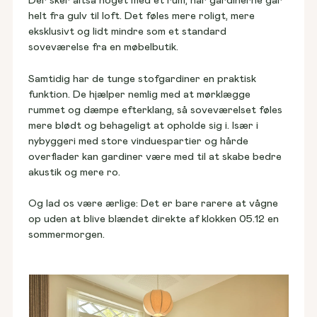
Der sker altså noget med et rum, når gardinerne går 
helt fra gulv til loft. Det føles mere roligt, mere 
eksklusivt og lidt mindre som et standard 
soveværelse fra en møbelbutik. 
Samtidig har de tunge stofgardiner en praktisk 
funktion. De hjælper nemlig med at mørklægge 
rummet og dæmpe efterklang, så soveværelset føles 
mere blødt og behageligt at opholde sig i. Især i 
nybyggeri med store vinduespartier og hårde 
overflader kan gardiner være med til at skabe bedre 
akustik og mere ro. 
Og lad os være ærlige: Det er bare rarere at vågne 
op uden at blive blændet direkte af klokken 05.12 en 
sommermorgen.