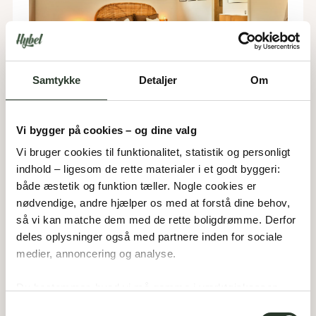
Samtykke
Detaljer
Om
Vi bygger på cookies – og dine valg
Vi bruger cookies til funktionalitet, statistik og personligt 
5) Belysning i lag skaber
indhold – ligesom de rette materialer i et godt byggeri: 
den rigtige stemning
både æstetik og funktion tæller. Nogle cookies er 
nødvendige, andre hjælper os med at forstå dine behov, 
Én loftlampe midt i rummet kan hurtigt få 
så vi kan matche dem med de rette boligdrømme. Derfor 
soveværelset til at føles hårdt. 
deles oplysninger også med partnere inden for sociale 
medier, annoncering og analyse. 
Mange vælger derfor at arbejde med flere typer 
belysning i stedet for kun én kraftig lyskilde. Små 
Du bestemmer, hvad vi må gemme i værktøjskassen – 
sengelamper, dæmpbart lys og indirekte belysning 
og kan altid justere undervejs.
Samtykkevalg
bag sengegavl eller gardiner giver en langt mere 