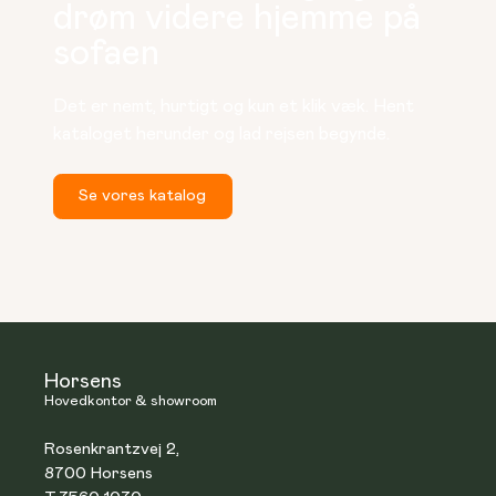
drøm videre hjemme på
sofaen
Det er nemt, hurtigt og kun et klik væk. Hent 
kataloget herunder og lad rejsen begynde.
Se vores katalog
Horsens
Hovedkontor & showroom
Rosenkrantzvej 2,
8700 Horsens