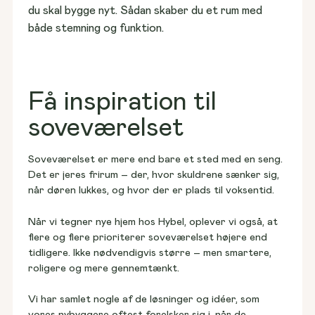
Grunde til salg
du skal bygge nyt. Sådan skaber du et rum med 
Find spottet til jeres hjem
både stemning og funktion.
Huse til salg
Vores første Hybel
Få inspiration til
Vælg et hjem, der står klar
Se vores fastpris-koncept
soveværelset
Soveværelset er mere end bare et sted med en seng. 
Det er jeres frirum – der, hvor skuldrene sænker sig, 
Rækkehuse til salg
Kundehuse
når døren lukkes, og hvor der er plads til voksentid. 
Find naboskab lige ved døren
Kig indenfor i andres hjem
Når vi tegner nye hjem hos Hybel, oplever vi også, at 
flere og flere prioriterer soveværelset højere end 
tidligere. Ikke nødvendigvis større – men smartere, 
roligere og mere gennemtænkt. 
Blog & viden
Nyheder, anbefalinger og tips
Vi har samlet nogle af de løsninger og idéer, som 
vores nybyggere oftest forelsker sig i, når de 