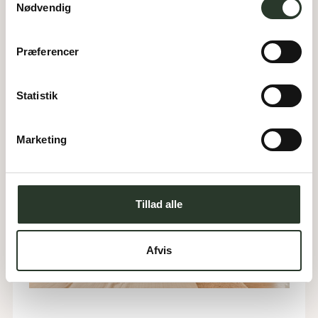
Nødvendig
rolig stemning om aftenen. 
Samtidig gør det rummet mere fleksibelt i hverdagen. 
Præferencer
Den ene kan læse, mens den anden sover. Og så er 
det altså bare rarere at vågne langsomt til blødt lys.
Statistik
Marketing
Tillad alle
Afvis