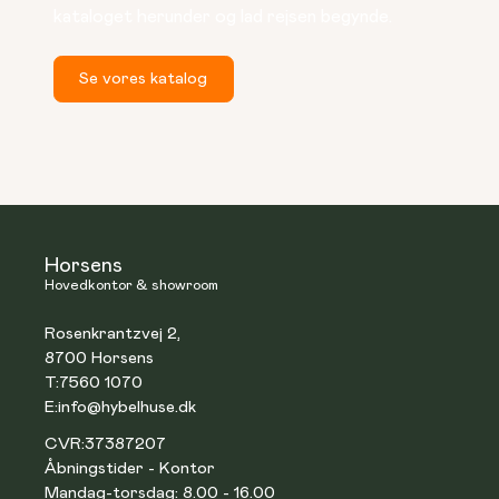
kataloget herunder og lad rejsen begynde.
Se vores katalog
Horsens
Hovedkontor & showroom
Rosenkrantzvej 2,
8700 Horsens
T:
7560 1070
E:
info@hybelhuse.dk
CVR:
37387207
Åbningstider - Kontor
Mandag-torsdag: 8.00 - 16.00