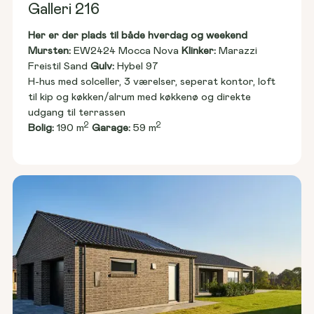
Galleri 216
Her er der plads til både hverdag og weekend
Mursten: 
EW2424 Mocca Nova 
Klinker:
 Marazzi 
Freistil Sand 
Gulv:
 Hybel 97
H-hus med solceller, 3 værelser, seperat kontor, loft 
til kip og køkken/alrum med køkkenø og direkte 
udgang til terrassen
2
2
Bolig:
 190 m
Garage:
 59 m