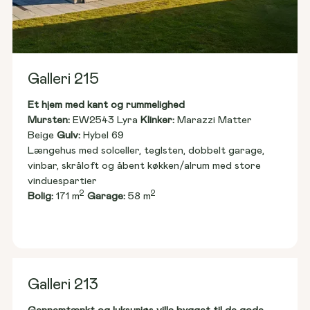
Galleri 215
Et hjem med kant og rummelighed
Mursten: 
EW2543 Lyra 
Klinker:
 Marazzi Matter 
Beige 
Gulv:
 Hybel 69
Længehus med solceller, teglsten, dobbelt garage, 
vinbar, skråloft og åbent køkken/alrum med store 
vinduespartier
2
2
Bolig:
 171 m
Garage:
 58 m
Galleri 213