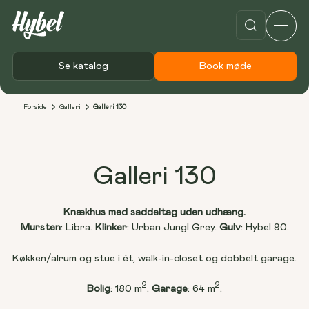
Se katalog
Book møde
Forside
Galleri
Galleri 130
Galleri 130
Knækhus med saddeltag uden udhæng.
Mursten
: Libra. 
Klinker
: Urban Jungl Grey. 
Gulv
: Hybel 90.
Køkken/alrum og stue i ét, walk-in-closet og dobbelt garage.
2
2
Bolig
: 180 m
. 
Garage
: 64 m
.