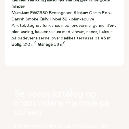
Gennemtænkt og luksuriøs villa bygget til de gode 
minder
Mursten: 
EW3580 Bronsgroen 
Klinker:
 Cerim Rock 
Danish Smoke 
Gulv:
 Hybel 32 - plankegulve
Arkitekttegnet funkishus med jordvarme, gennemført 
planløsning, køkken/alrum med vinrum, reces, Luksus 
på badeværelserne, overdækket terrasse på 46 m²
2
2
Bolig:
 210 m
Garage
 58 m
Se vores katalog og
drøm videre hjemme på
sofaen
Det er nemt, hurtigt og kun et klik væk. Hent 