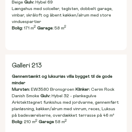
Beige 
Gulv:
 Hybel 69
Længehus med solceller, teglsten, dobbelt garage, 
vinbar, skråloft og åbent køkken/alrum med store 
vinduespartier
2
2
Bolig:
 171 m
Garage:
 58 m
Galleri 213
Gennemtænkt og luksuriøs villa bygget til de gode 
minder
Mursten: 
EW3580 Bronsgroen 
Klinker:
 Cerim Rock 
Danish Smoke 
Gulv:
 Hybel 32 - plankegulve
Arkitekttegnet funkishus med jordvarme, gennemført 
planløsning, køkken/alrum med vinrum, reces, Luksus 
på badeværelserne, overdækket terrasse på 46 m²
2
2
Bolig:
 210 m
Garage
 58 m