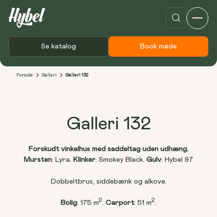
Se katalog
Book møde
Forside
Galleri
Galleri 132
Galleri 132
Forskudt vinkelhus med saddeltag uden udhæng.
Mursten
: Lyra. 
Klinker
: Smokey Black. 
Gulv
: Hybel 97
Dobbeltbrus, siddebænk og alkove.
2
2
Bolig
: 175 m
. 
Carport
: 51 m
.