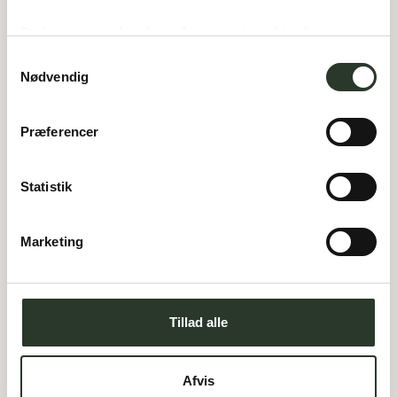
Du bestemmer, hvad vi må gemme i værktøjskassen – 
og kan altid justere undervejs.
Samtykkevalg
Nødvendig
Præferencer
Statistik
Marketing
Tillad alle
Afvis