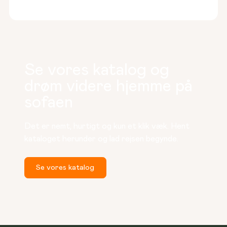
Se vores katalog og
drøm videre hjemme på
sofaen
Det er nemt, hurtigt og kun et klik væk. Hent 
kataloget herunder og lad rejsen begynde.
Se vores katalog