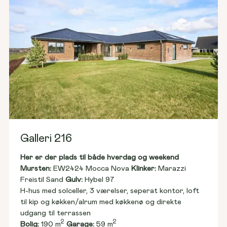
Galleri 216
Her er der plads til både hverdag og weekend
Mursten: 
EW2424 Mocca Nova 
Klinker:
 Marazzi 
Freistil Sand 
Gulv:
 Hybel 97
H-hus med solceller, 3 værelser, seperat kontor, loft 
til kip og køkken/alrum med køkkenø og direkte 
udgang til terrassen
2
2
Bolig:
 190 m
Garage:
 59 m