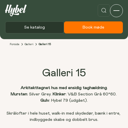
Se katalog
Book møde
Forside
Galleri
Galleri 15
Galleri 15
Arkitekttegnet hus med ensidig taghældning
.
Mursten
: Silver Grey. 
Klinker
: V&B Section Grå 60*60. 
Gulv
: Hybel 79 (udgået).
Skrålofter i hele huset, walk-in med skydedør, bænk i entre, 
indbyggede skabe og dobbelt brus.