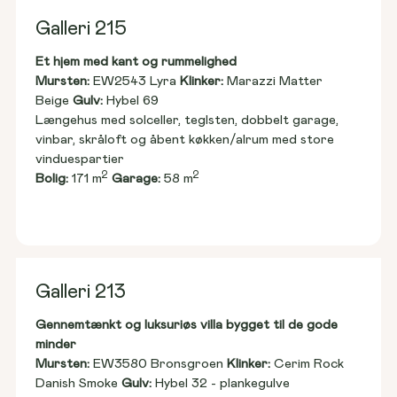
Galleri 215
Et hjem med kant og rummelighed
Mursten: 
EW2543 Lyra 
Klinker:
 Marazzi Matter 
Beige 
Gulv:
 Hybel 69
Længehus med solceller, teglsten, dobbelt garage, 
vinbar, skråloft og åbent køkken/alrum med store 
vinduespartier
2
2
Bolig:
 171 m
Garage:
 58 m
Galleri 213
Gennemtænkt og luksuriøs villa bygget til de gode 
minder
Mursten: 
EW3580 Bronsgroen 
Klinker:
 Cerim Rock 
Danish Smoke 
Gulv:
 Hybel 32 - plankegulve