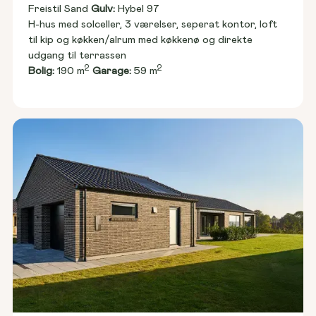
Freistil Sand 
Gulv:
 Hybel 97
H-hus med solceller, 3 værelser, seperat kontor, loft 
til kip og køkken/alrum med køkkenø og direkte 
udgang til terrassen
2
2
Bolig:
 190 m
Garage:
 59 m