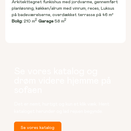
Arkitekttegnet funkishus med jordvarme, gennemført 
planløsning, køkken/alrum med vinrum, reces, Luksus 
på badeværelserne, overdækket terrasse på 46 m²
2
2
Bolig:
 210 m
Garage
 58 m
Se vores katalog og
drøm videre hjemme på
sofaen
Det er nemt, hurtigt og kun et klik væk. Hent 
kataloget herunder og lad rejsen begynde.
Se vores katalog