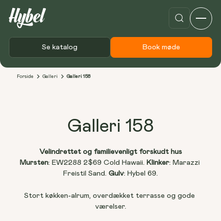
Se katalog
Book møde
Forside
Galleri
Galleri 158
Galleri 158
Velindrettet og familievenligt forskudt hus
Mursten
: EW2288 2$69 Cold Hawaii. 
Klinker
: Marazzi 
Freistil Sand. 
Gulv
: Hybel 69.
Stort køkken-alrum, overdækket terrasse og gode 
værelser.