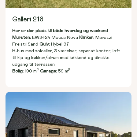
Galleri 216
Her er der plads til både hverdag og weekend
Mursten: 
EW2424 Mocca Nova 
Klinker:
 Marazzi 
Freistil Sand 
Gulv:
 Hybel 97
H-hus med solceller, 3 værelser, seperat kontor, loft 
til kip og køkken/alrum med køkkenø og direkte 
udgang til terrassen
2
2
Bolig:
 190 m
Garage:
 59 m