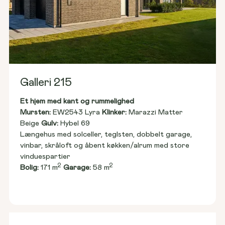
Galleri 215
Et hjem med kant og rummelighed
Mursten: 
EW2543 Lyra 
Klinker:
 Marazzi Matter 
Beige 
Gulv:
 Hybel 69
Længehus med solceller, teglsten, dobbelt garage, 
vinbar, skråloft og åbent køkken/alrum med store 
vinduespartier
2
2
Bolig:
 171 m
Garage:
 58 m