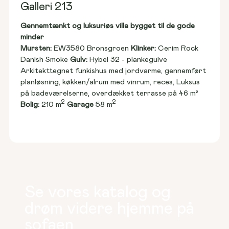
Galleri 213
Gennemtænkt og luksuriøs villa bygget til de gode 
minder
Mursten: 
EW3580 Bronsgroen 
Klinker:
 Cerim Rock 
Danish Smoke 
Gulv:
 Hybel 32 - plankegulve
Arkitekttegnet funkishus med jordvarme, gennemført 
planløsning, køkken/alrum med vinrum, reces, Luksus 
på badeværelserne, overdækket terrasse på 46 m²
2
2
Bolig:
 210 m
Garage
 58 m
Se vores katalog og
drøm videre hjemme på
sofaen