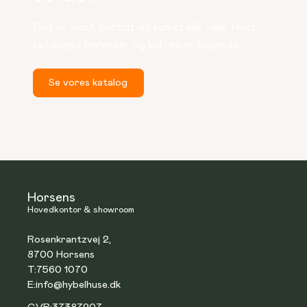
Det er nemt, hurtigt og kun et klik væk. Hent 
kataloget herunder og lad rejsen begynde.
Se vores katalog
Horsens
Hovedkontor & showroom
Rosenkrantzvej 2,
8700 Horsens
T:
7560 1070
E:
info@hybelhuse.dk