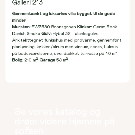
Galleri 213
Gennemtænkt og luksuriøs villa bygget til de gode 
minder
Mursten: 
EW3580 Bronsgroen 
Klinker:
 Cerim Rock 
Danish Smoke 
Gulv:
 Hybel 32 - plankegulve
Arkitekttegnet funkishus med jordvarme, gennemført 
planløsning, køkken/alrum med vinrum, reces, Luksus 
på badeværelserne, overdækket terrasse på 46 m²
2
2
Bolig:
 210 m
Garage
 58 m
Se vores katalog og
drøm videre hjemme på
sofaen