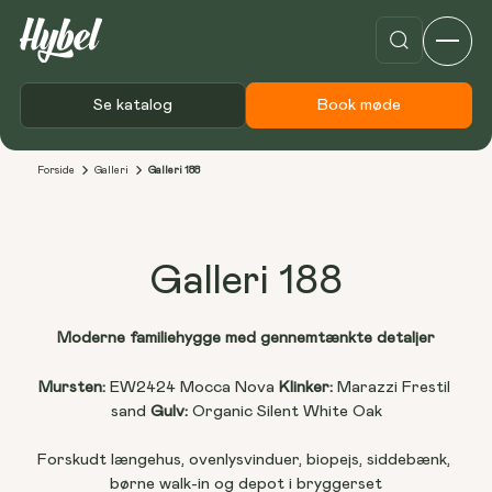
Se katalog
Book møde
Forside
Galleri
Galleri 188
Galleri 188
Moderne familiehygge med gennemtænkte detaljer
Mursten: 
EW2424 Mocca Nova 
Klinker:
 Marazzi Frestil 
sand 
Gulv:
 Organic Silent White Oak
Forskudt længehus, ovenlysvinduer, biopejs, siddebænk, 
børne walk-in og depot i bryggerset