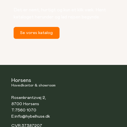
Det er nemt, hurtigt og kun et klik væk. Hent 
kataloget herunder og lad rejsen begynde.
Se vores katalog
Horsens
Hovedkontor & showroom
Rosenkrantzvej 2,
8700 Horsens
T:
7560 1070
E:
info@hybelhuse.dk
CVR:
37387207