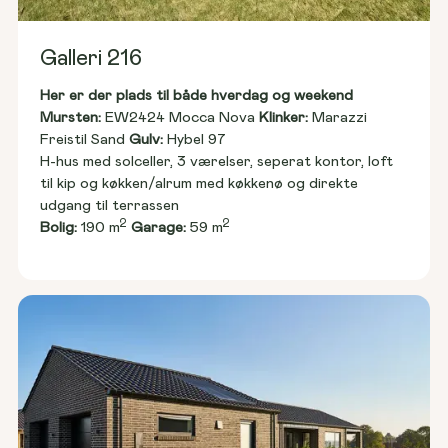
Galleri 216
Her er der plads til både hverdag og weekend
Mursten: 
EW2424 Mocca Nova 
Klinker:
 Marazzi 
Freistil Sand 
Gulv:
 Hybel 97
H-hus med solceller, 3 værelser, seperat kontor, loft 
til kip og køkken/alrum med køkkenø og direkte 
udgang til terrassen
2
2
Bolig:
 190 m
Garage:
 59 m