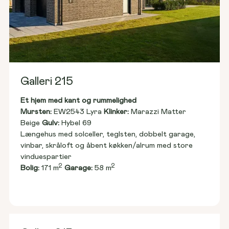
Galleri 215
Et hjem med kant og rummelighed
Mursten: 
EW2543 Lyra 
Klinker:
 Marazzi Matter 
Beige 
Gulv:
 Hybel 69
Længehus med solceller, teglsten, dobbelt garage, 
vinbar, skråloft og åbent køkken/alrum med store 
vinduespartier
2
2
Bolig:
 171 m
Garage:
 58 m