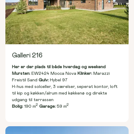
Galleri 216
Her er der plads til både hverdag og weekend
Mursten: 
EW2424 Mocca Nova 
Klinker:
 Marazzi 
Freistil Sand 
Gulv:
 Hybel 97
H-hus med solceller, 3 værelser, seperat kontor, loft 
til kip og køkken/alrum med køkkenø og direkte 
udgang til terrassen
2
2
Bolig:
 190 m
Garage:
 59 m