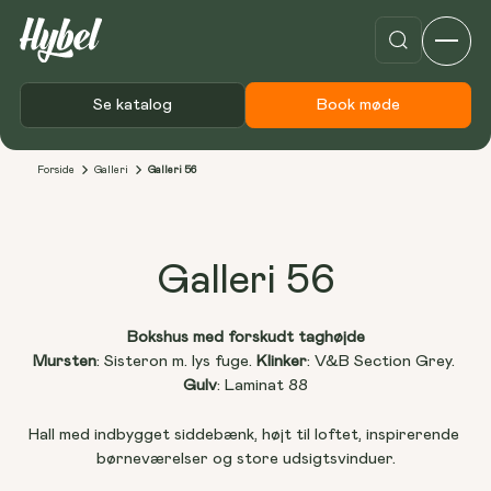
Se katalog
Book møde
Forside
Galleri
Galleri 56
Galleri 56
Bokshus med forskudt taghøjde
Mursten
: Sisteron m. lys fuge. 
Klinker
: V&B Section Grey. 
Gulv
: Laminat 88
Hall med indbygget siddebænk, højt til loftet, inspirerende 
børneværelser og store udsigtsvinduer.