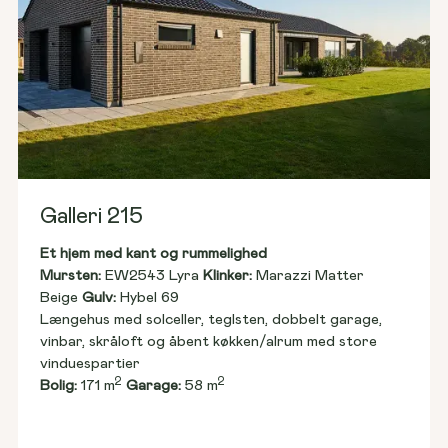
Galleri 215
Et hjem med kant og rummelighed
Mursten: 
EW2543 Lyra 
Klinker:
 Marazzi Matter 
Beige 
Gulv:
 Hybel 69
Længehus med solceller, teglsten, dobbelt garage, 
vinbar, skråloft og åbent køkken/alrum med store 
vinduespartier
2
2
Bolig:
 171 m
Garage:
 58 m