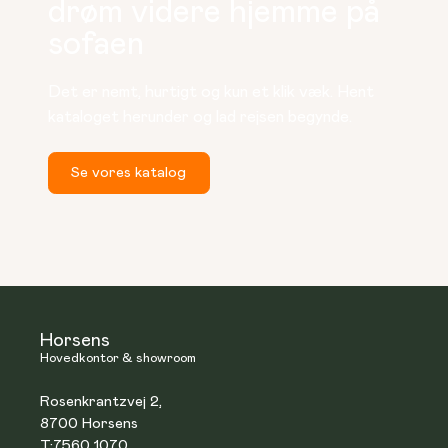
drøm videre hjemme på
sofaen
Det er nemt, hurtigt og kun et klik væk. Hent 
kataloget herunder og lad rejsen begynde.
Se vores katalog
Horsens
Hovedkontor & showroom
Rosenkrantzvej 2,
8700 Horsens
T:
7560 1070