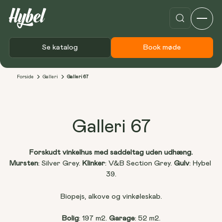
Se katalog
Book møde
Forside
Galleri
Galleri 67
Galleri 67
Forskudt vinkelhus med saddeltag uden udhæng.
Mursten
: Silver Grey. 
Klinker
: V&B Section Grey. 
Gulv
: Hybel 
39.
Biopejs, alkove og vinkøleskab.
Bolig
: 197 m2. 
Garage
: 52 m2.