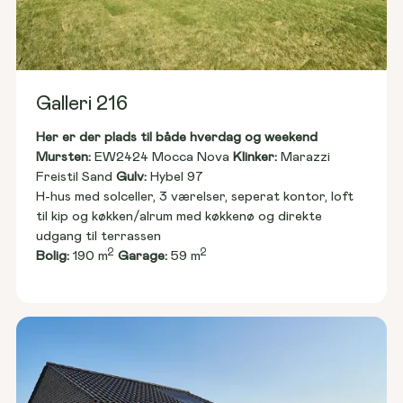
Galleri 216
Her er der plads til både hverdag og weekend
Mursten: 
EW2424 Mocca Nova 
Klinker:
 Marazzi 
Freistil Sand 
Gulv:
 Hybel 97
H-hus med solceller, 3 værelser, seperat kontor, loft 
til kip og køkken/alrum med køkkenø og direkte 
udgang til terrassen
2
2
Bolig:
 190 m
Garage:
 59 m