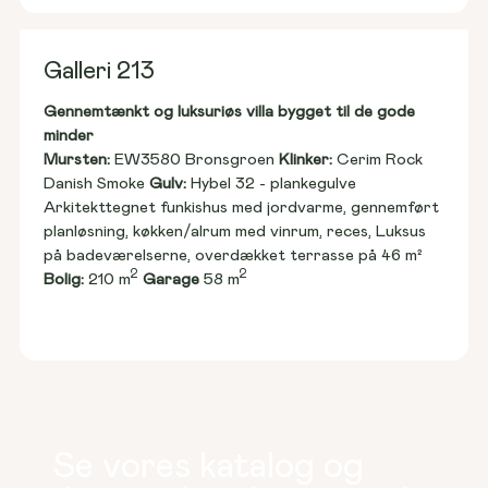
Galleri 213
Gennemtænkt og luksuriøs villa bygget til de gode 
minder
Mursten: 
EW3580 Bronsgroen 
Klinker:
 Cerim Rock 
Danish Smoke 
Gulv:
 Hybel 32 - plankegulve
Arkitekttegnet funkishus med jordvarme, gennemført 
planløsning, køkken/alrum med vinrum, reces, Luksus 
på badeværelserne, overdækket terrasse på 46 m²
2
2
Bolig:
 210 m
Garage
 58 m
Se vores katalog og