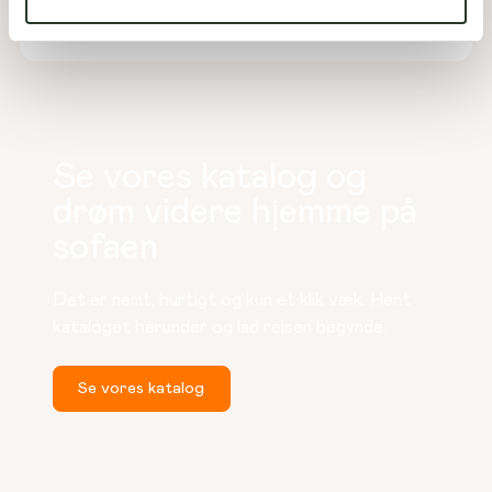
Garage:
54
m²
Overdækket:
13
m²
Se vores katalog og
drøm videre hjemme på
sofaen
Det er nemt, hurtigt og kun et klik væk. Hent 
kataloget herunder og lad rejsen begynde.
Se vores katalog