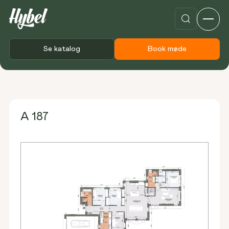
Se katalog
Book møde
Forside
Plantegninger
A 187
A 187