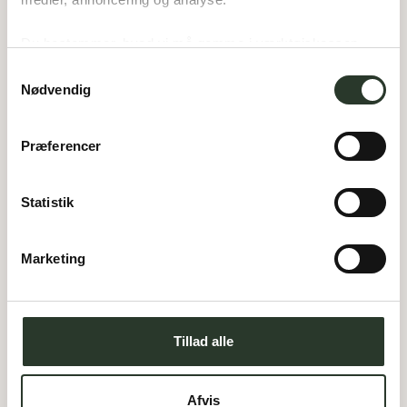
Du bestemmer, hvad vi må gemme i værktøjskassen – 
og kan altid justere undervejs.
Samtykkevalg
Nødvendig
Præferencer
Statistik
Marketing
A 172
Tillad alle
Type:
Arkitekttegnet hus
Areal:
172
m²
Afvis
Værelser:
4