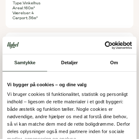
Type:
Vinkelhus
Areal:
160
m²
Værelser:
4
Carport:
36
m²
Samtykke
Detaljer
Om
Vi bygger på cookies – og dine valg
Vi bruger cookies til funktionalitet, statistik og personligt 
indhold – ligesom de rette materialer i et godt byggeri: 
både æstetik og funktion tæller. Nogle cookies er 
L 139
nødvendige, andre hjælper os med at forstå dine behov, 
Type:
Længehus
så vi kan matche dem med de rette boligdrømme. Derfor 
Areal:
139
m²
deles oplysninger også med partnere inden for sociale 
Værelser:
4
Carport:
44
m²
medier, annoncering og analyse. 