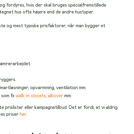
 fordyres, hvis der skal bruges specialfremstillede 
ttegnet hus ofte højere end de andre hustyper.
ste og mest typiske prisfaktorer, når man bygger et 
tømrerarbejdet.
ryggers.
martløsninger, opvarmning, ventilation mm.
r som fx
walk-in closets
,
alkover
mm.
e prislister eller kampagnetilbud. Det er fordi, at vi aldrig 
es priser 
her
.