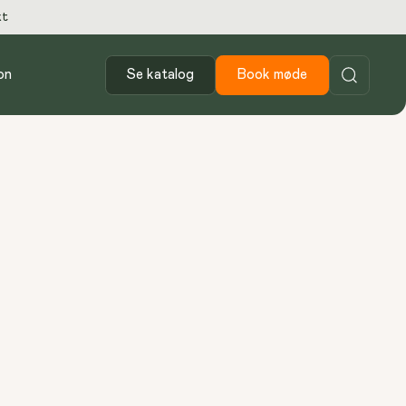
kt
on
Se katalog
Book møde