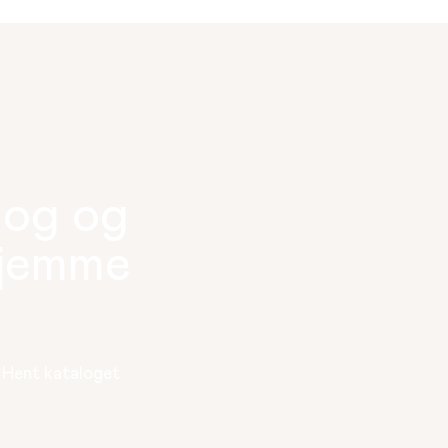
log og
hjemme
. Hent kataloget 