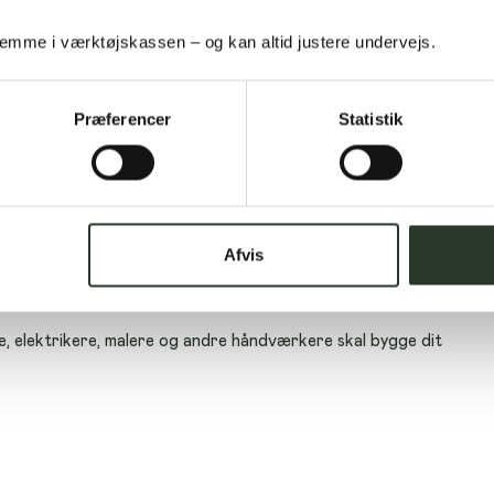
d et
mme i værktøjskassen – og kan altid justere undervejs.
et hus med Hybel
Præferencer
Statistik
s er, at vi tegner det lige efter dit hoved.
nstruktører med håndværksmæssig baggrund, der ved 
oliger.
Afvis
bejder vores tegnere tæt sammen med din byggerådgiver og 
kan hænge sammen med den virkelige verden.
e, elektrikere, malere og andre håndværkere skal bygge dit 