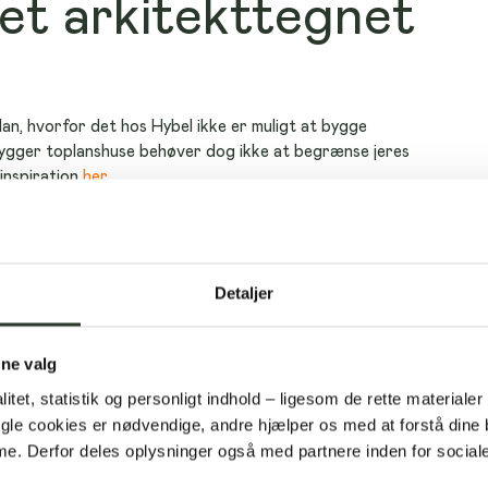
 et arkitekttegnet
 plan, hvorfor det hos Hybel ikke er muligt at bygge 
 bygger toplanshuse behøver dog ikke at begrænse jeres 
inspiration 
her
.
 tager det at
Detaljer
itekttegnet hus?
ine valg
på, hvor lang tid det tager at bygge jeres drømmehjem. 
litet, statistik og personligt indhold – ligesom de rette materialer
r, fra vi har byggetilladelsen. Bliv klogere på 
Nogle cookies er nødvendige, andre hjælper os med at forstå dine
. Derfor deles oplysninger også med partnere inden for social