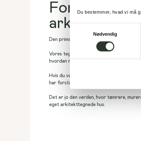
Fordelene ve
Du bestemmer, hvad vi må ge
arkitekttegn
Samtykkevalg
Nødvendig
Den primære fordel ved et arkitekttegnet hu
Vores tegnestue er fyldt med dygtige ko
hvordan man bygger funktionelle kvalitetsb
Hvis du vælger et arkitekttegnet hus, ar
har forståelse for, hvordan dine drømme 
Det er jo den verden, hvor tømrere, murer
eget arkitekttegnede hus.