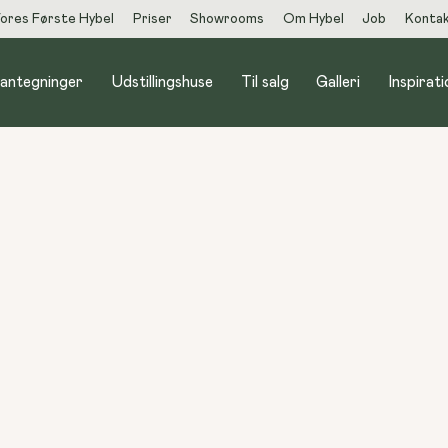
ores Første Hybel
Priser
Showrooms
Om Hybel
Job
Konta
lantegninger
Udstillingshuse
Til salg
Galleri
Inspirati