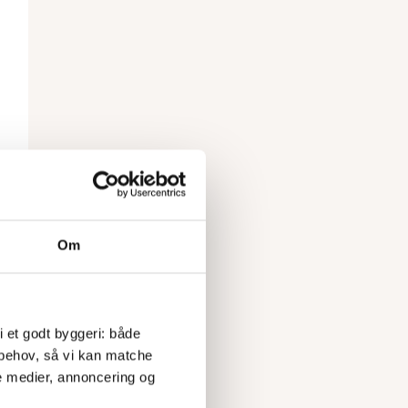
Om
 i et godt byggeri: både 
 behov, så vi kan matche 
e medier, annoncering og 