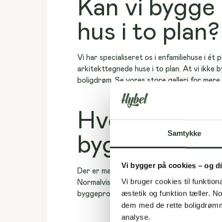
Kan vi bygge
hus i to plan?
Vi har specialiseret os i enfamiliehuse i ét
arkitekttegnede huse i to plan. At vi ikke
boligdrøm. Se vores store galleri for mere 
Hvor lang tid
Samtykke
bygge et ark
Vi bygger på cookies – og d
Der er mange faktorer som har indflydelse 
Vi bruger cookies til funktiona
Normalvis tager det dog mellem 18 og 22 uge
æstetik og funktion tæller. 
byggeprocessen 
her
.
dem med de rette boligdrømme
analyse. 