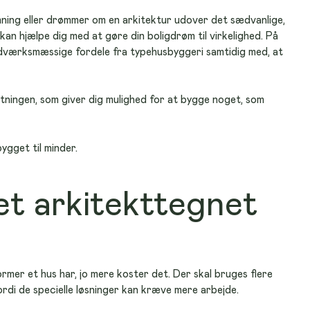
ning eller drømmer om en arkitektur udover det sædvanlige, 
 kan hjælpe dig med at gøre din boligdrøm til virkelighed. På 
værksmæssige fordele fra typehusbyggeri samtidig med, at 
etningen, som giver dig mulighed for at bygge noget, som 
bygget til minder. 
et arkitekttegnet
ormer et hus har, jo mere koster det. Der skal bruges flere 
ordi de specielle løsninger kan kræve mere arbejde.