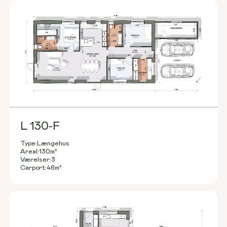
L 130-F
Type:
Længehus
Areal:
130
m²
Værelser:
3
Carport:
46
m²