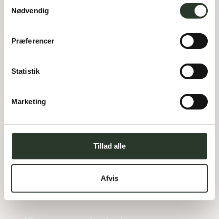
Samtykkevalg
Nødvendig
Præferencer
Statistik
Marketing
V 150-I
Type:
Vinkelhus
Areal:
150
m²
Tillad alle
Værelser:
4
Carport:
50
m²
Afvis