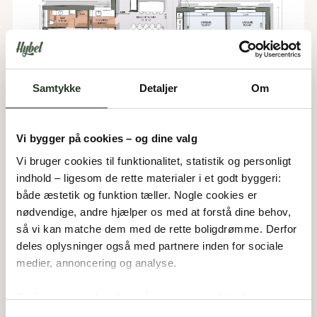
Samtykke
Detaljer
Om
Vi bygger på cookies – og dine valg
Vi bruger cookies til funktionalitet, statistik og personligt 
A 190
indhold – ligesom de rette materialer i et godt byggeri: 
både æstetik og funktion tæller. Nogle cookies er 
Type:
Arkitekttegnet hus
Areal:
190
m²
nødvendige, andre hjælper os med at forstå dine behov, 
Værelser:
5
så vi kan matche dem med de rette boligdrømme. Derfor 
Overdækket:
19
m²
deles oplysninger også med partnere inden for sociale 
medier, annoncering og analyse. 
Du bestemmer, hvad vi må gemme i værktøjskassen – 
og kan altid justere undervejs.