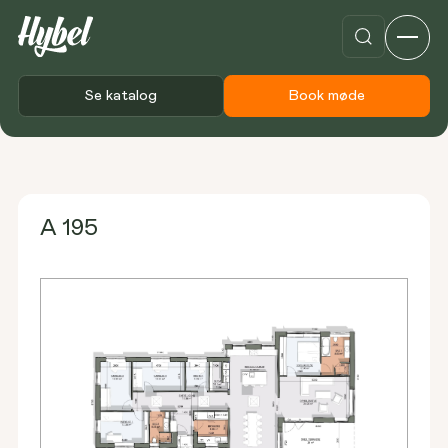
Se katalog
Book møde
Forside
Plantegninger
A 195
A 195