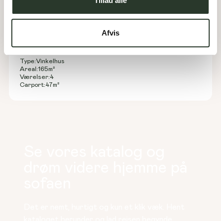
Tillad alle
Afvis
V 165-A
Type:
Vinkelhus
Areal:
165
m²
Værelser:
4
Carport:
47
m²
Se vores katalog og
drøm videre hjemme på
sofaen
Det er nemt, hurtigt og kun et klik væk. Hent 
kataloget herunder og lad rejsen begynde.