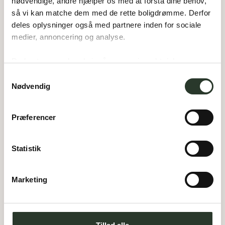
nødvendige, andre hjælper os med at forstå dine behov, 
så vi kan matche dem med de rette boligdrømme. Derfor 
V 150-N
deles oplysninger også med partnere inden for sociale 
Type:
Vinkelhus
medier, annoncering og analyse. 
Areal:
150
m²
Værelser:
4
Carport:
47
m²
Du bestemmer, hvad vi må gemme i værktøjskassen – 
Overdækket:
11
m²
og kan altid justere undervejs.
Samtykkevalg
Nødvendig
Præferencer
Statistik
Marketing