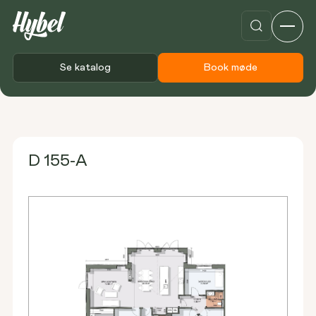
Se katalog
Book møde
Forside
Plantegninger
D 155-A
D 155-A