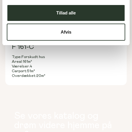
Tillad alle
Afvis
F 161-C
Type:
Forskudt hus
Areal:
161
m²
Værelser:
4
Carport:
51
m²
Overdækket:
20
m²
Se vores katalog og
drøm videre hjemme på