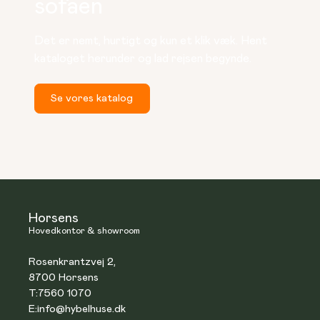
sofaen
Det er nemt, hurtigt og kun et klik væk. Hent 
kataloget herunder og lad rejsen begynde.
Se vores katalog
Horsens
Hovedkontor & showroom
Rosenkrantzvej 2,
8700 Horsens
T:
7560 1070
E:
info@hybelhuse.dk