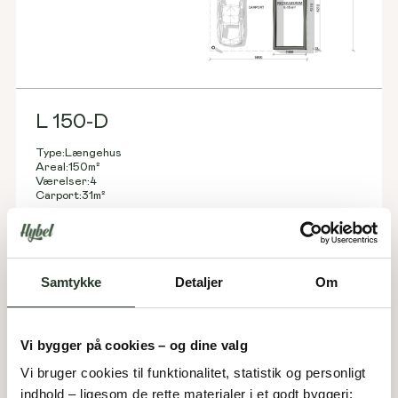
L 150-D
Type:
Længehus
Areal:
150
m²
Værelser:
4
Carport:
31
m²
Samtykke
Detaljer
Om
Vi bygger på cookies – og dine valg
Vi bruger cookies til funktionalitet, statistik og personligt 
indhold – ligesom de rette materialer i et godt byggeri: 