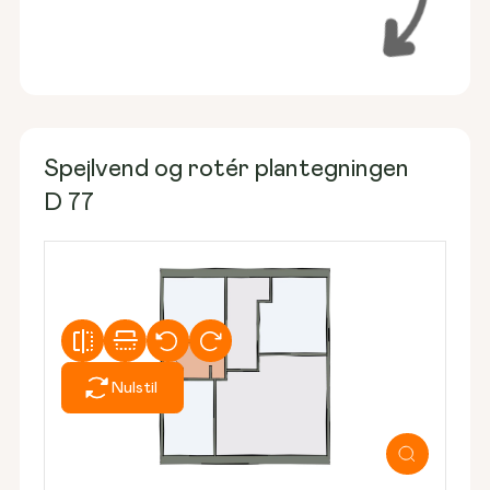
Spejlvend og rotér plantegningen
D 77
Nulstil