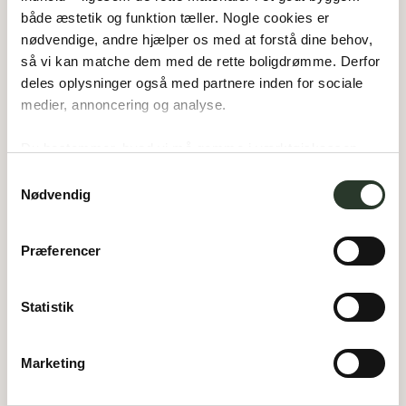
både æstetik og funktion tæller. Nogle cookies er 
nødvendige, andre hjælper os med at forstå dine behov, 
så vi kan matche dem med de rette boligdrømme. Derfor 
deles oplysninger også med partnere inden for sociale 
medier, annoncering og analyse. 
F 193-D
Du bestemmer, hvad vi må gemme i værktøjskassen – 
og kan altid justere undervejs.
Samtykkevalg
Type:
Forskudt hus
Nødvendig
Areal:
193
m²
Værelser:
4
Carport:
58
m²
Præferencer
Statistik
Marketing