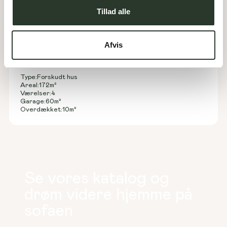
Tillad alle
Afvis
F 172-B
Type:
Forskudt hus
Areal:
172
m²
Værelser:
4
Garage:
60
m²
Overdækket:
10
m²
Se vores katalog og
drøm videre hjemme på
sofaen