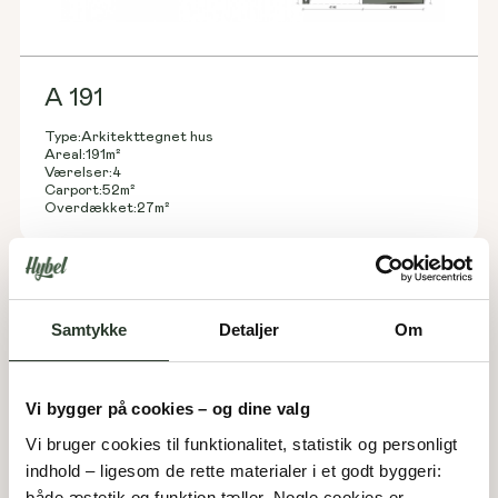
A 191
Type:
Arkitekttegnet hus
Areal:
191
m²
Værelser:
4
Carport:
52
m²
Overdækket:
27
m²
Samtykke
Detaljer
Om
Vi bygger på cookies – og dine valg
Vi bruger cookies til funktionalitet, statistik og personligt 
indhold – ligesom de rette materialer i et godt byggeri: 
både æstetik og funktion tæller. Nogle cookies er 