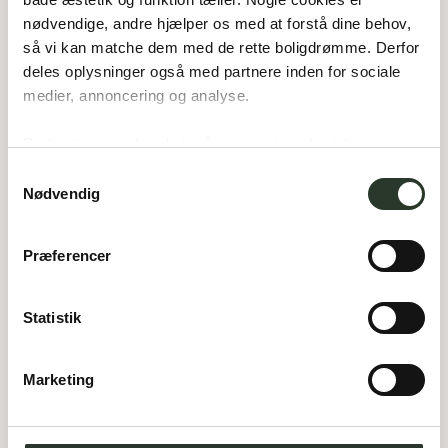
nødvendige, andre hjælper os med at forstå dine behov, 
så vi kan matche dem med de rette boligdrømme. Derfor 
deles oplysninger også med partnere inden for sociale 
F 157
medier, annoncering og analyse. 
Type:
Forskudt hus
Areal:
157
m²
Du bestemmer, hvad vi må gemme i værktøjskassen – 
Værelser:
4
og kan altid justere undervejs.
Garage:
54
m²
Samtykkevalg
Nødvendig
Præferencer
Statistik
Marketing