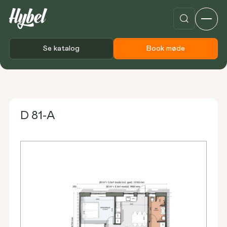
Se katalog
Book møde
Forside
Plantegninger
D 81-A
D 81-A