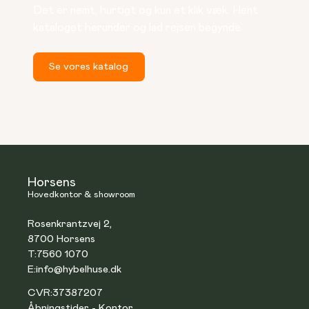
Det er nemt, hurtigt og kun et klik væk. Hent 
kataloget herunder og lad rejsen begynde.
Se vores katalog
Horsens
Hovedkontor & showroom
Rosenkrantzvej 2,
8700 Horsens
T:
7560 1070
E:
info@hybelhuse.dk
CVR:
37387207
Åbningstider - Kontor