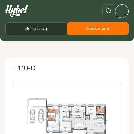
Se katalog
Book møde
Forside
Plantegninger
F 170-D
F 170-D