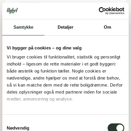
Samtykke
Detaljer
Om
Vi bygger på cookies – og dine valg
Vi bruger cookies til funktionalitet, statistik og personligt 
indhold – ligesom de rette materialer i et godt byggeri: 
både æstetik og funktion tæller. Nogle cookies er 
F 170-D
nødvendige, andre hjælper os med at forstå dine behov, 
Type:
Arkitekttegnet hus
så vi kan matche dem med de rette boligdrømme. Derfor 
Areal:
170
m²
deles oplysninger også med partnere inden for sociale 
Værelser:
4
Carport:
48
m²
medier, annoncering og analyse. 
Du bestemmer, hvad vi må gemme i værktøjskassen – 
og kan altid justere undervejs.
Samtykkevalg
Nødvendig