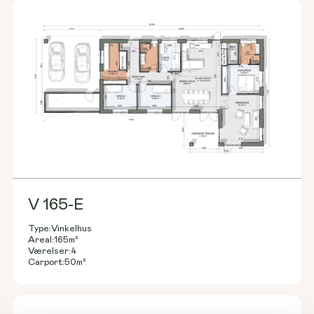
V 165-E
Type:
Vinkelhus
Areal:
165
m²
Værelser:
4
Carport:
50
m²