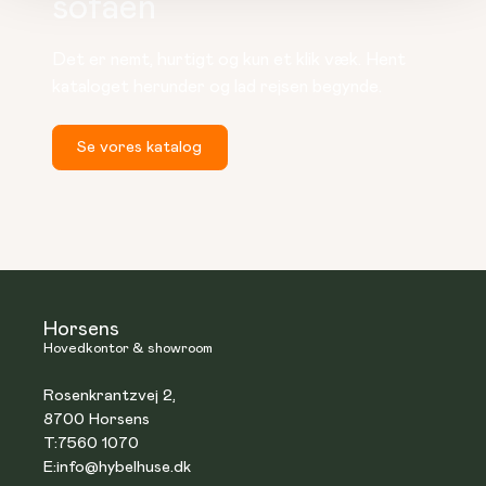
sofaen
Det er nemt, hurtigt og kun et klik væk. Hent 
kataloget herunder og lad rejsen begynde.
Se vores katalog
Horsens
Hovedkontor & showroom
Rosenkrantzvej 2,
8700 Horsens
T:
7560 1070
E:
info@hybelhuse.dk