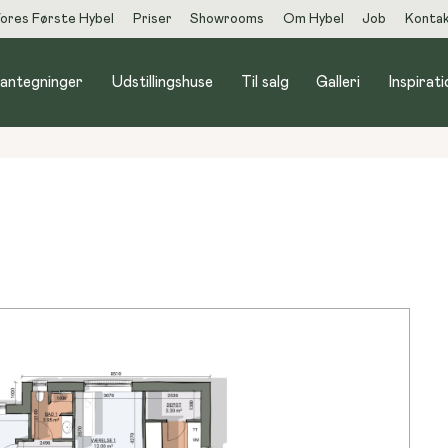
ores Første Hybel
Priser
Showrooms
Om Hybel
Job
Konta
lantegninger
Udstillingshuse
Til salg
Galleri
Inspirati