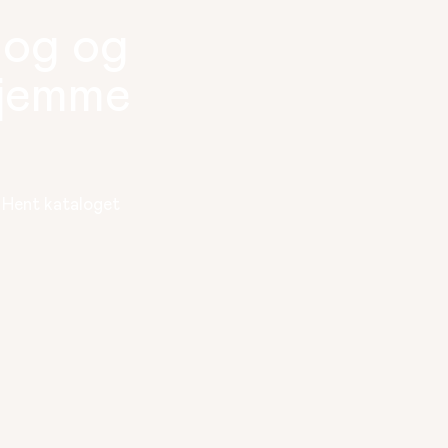
log og
hjemme
. Hent kataloget 