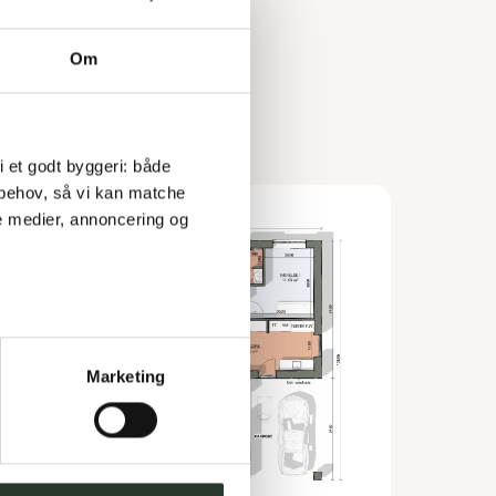
Om
 i et godt byggeri: både 
 behov, så vi kan matche 
e medier, annoncering og 
Marketing