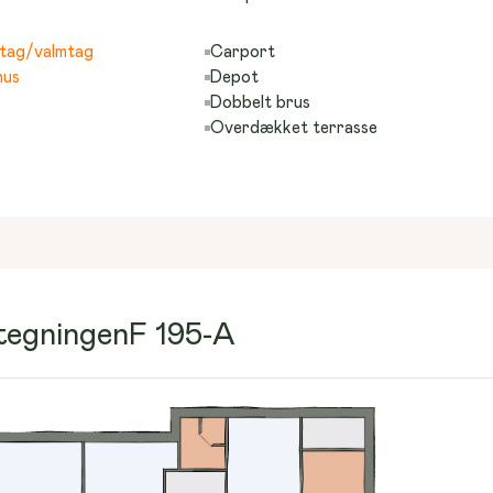
tag/valmtag
Carport
hus
Depot
Dobbelt brus
Overdækket terrasse
ntegningen
F 195-A