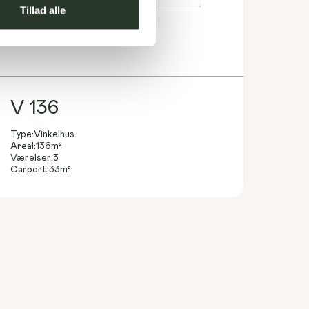
Tillad alle
V 136
Type:
Vinkelhus
Areal:
136
m²
Værelser:
3
Carport:
33
m²