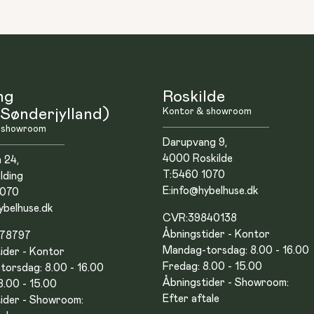
ng
Roskilde
Sønderjylland)
Kontor & showroom
 showroom
Darupvang 9,
4000 Roskilde
n 24,
T:
5460 1070
lding
E:
info@hybelhuse.dk
1070
ybelhuse.dk
CVR:
39840138
Åbningstider - Kontor
878797
Mandag-torsdag: 8.00 - 16.00
ider - Kontor
Fredag: 8.00 - 15.00
orsdag: 8.00 - 16.00
Åbningstider - Showroom:
8.00 - 15.00
Efter aftale
ider - Showroom: