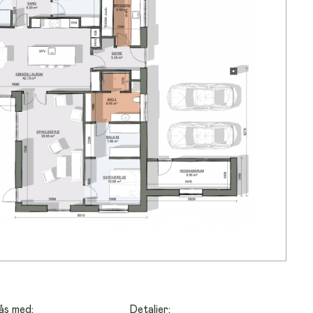
ås med:
Detaljer: