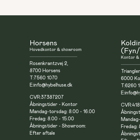
Horsens
Koldi
Hovedkontor & showroom
(Fyn/
Kontor &
Rosenkrantzvej 2,
8700 Horsens
Triangle
T:
7560 1070
6000 Ko
E:
info@hybelhuse.dk
T:
6260 
E:
info@h
CVR:
37387207
Åbningstider - Kontor
CVR:
41
Mandag-torsdag: 8.00 - 16.00
Åbningst
Fredag: 8.00 - 15.00
Mandag-t
Åbningstider - Showroom:
Fredag: 
Efter aftale
Åbningst