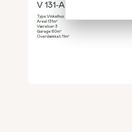
V 131-A
Type:
Vinkelhus
Areal:
131
m²
Værelser:
3
Garage:
60
m²
Overdækket:
11
m²