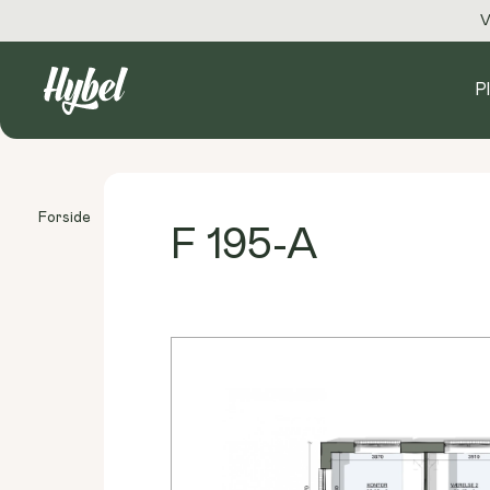
V
P
Forside
Plantegninger
F 195-A
F 195-A