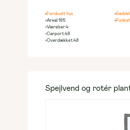
Forskudt hus
Saddel
Areal:
195
Funkis
Værelser:
4
Carport:
48
Overdækket:
48
Spejlvend og rotér pla