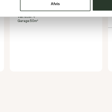
Afvis
Type:
Forskudt hus
Areal:
180
m²
Værelser:
4
Garage:
50
m²