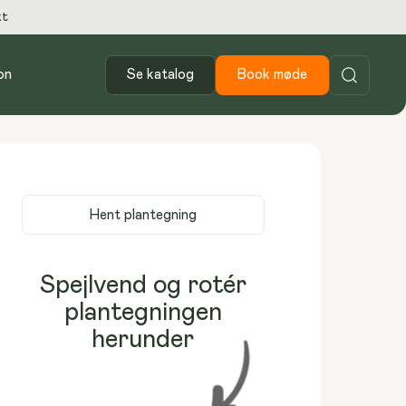
kt
on
Se katalog
Book møde
Hent plantegning
Spejlvend og rotér
plantegningen
herunder