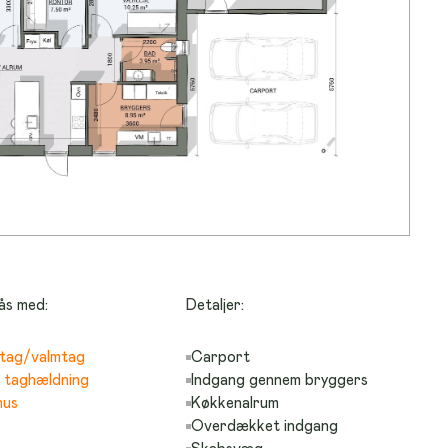
ås med:
Detaljer:
tag/valmtag
Carport
g taghældning
Indgang gennem bryggers
hus
Køkkenalrum
Overdækket indgang