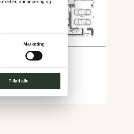
e medier, annoncering og 
Marketing
F 170-L
Type:
Forskudt hus
Areal:
170
m²
Tillad alle
Værelser:
4
Carport:
55
m²
Overdækket:
12
m²