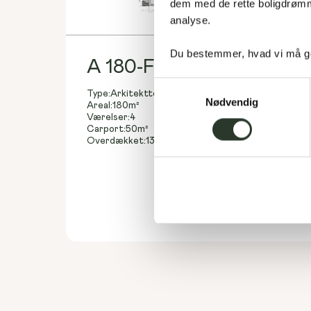
dem med de rette boligdrømme
analyse. 
Du bestemmer, hvad vi må ge
A 180-F
Samtykkevalg
Type:
Arkitekttegnet hus
Nødvendig
Areal:
180
m²
Værelser:
4
Carport:
50
m²
Overdækket:
13
m²