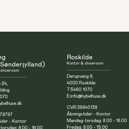
ng
Roskilde
Sønderjylland)
Kontor & showroom
 showroom
Darupvang 9,
4000 Roskilde
n 24,
T:
5460 1070
lding
E:
info@hybelhuse.dk
1070
ybelhuse.dk
CVR:
39840138
Åbningstider - Kontor
878797
Mandag-torsdag: 8.00 - 16.00
ider - Kontor
Fredag: 8.00 - 15.00
orsdag: 8.00 - 16.00