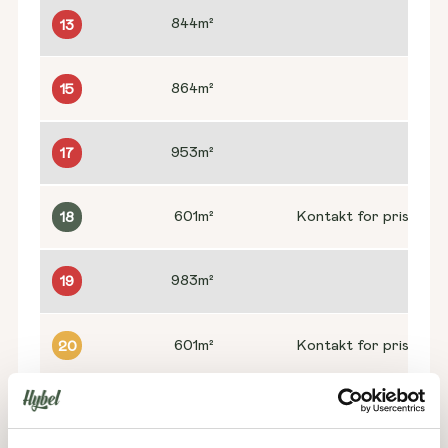
844
m²
13
864
m²
15
953
m²
17
601
m²
Kontakt for pris
18
983
m²
19
601
m²
Kontakt for pris
20
1060
m²
21