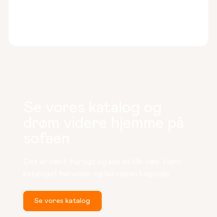
Se vores katalog og
drøm videre hjemme på
sofaen
Det er nemt, hurtigt og kun et klik væk. Hent 
kataloget herunder og lad rejsen begynde.
Se vores katalog