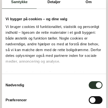
Samtykke
Detaljer
Om
644
m²
Kontakt for pris
22
Vi bygger på cookies – og dine valg
1076
m²
23
Vi bruger cookies til funktionalitet, statistik og personligt 
indhold – ligesom de rette materialer i et godt byggeri: 
676
m²
24
både æstetik og funktion tæller. Nogle cookies er 
nødvendige, andre hjælper os med at forstå dine behov, 
så vi kan matche dem med de rette boligdrømme. Derfor 
953
m²
25
deles oplysninger også med partnere inden for sociale 
medier, annoncering og analyse. 
606
m²
26
Du bestemmer, hvad vi må gemme i værktøjskassen – 
og kan altid justere undervejs.
Samtykkevalg
939
m²
27
Nødvendig
605
m²
Kontakt for pris
28
Præferencer