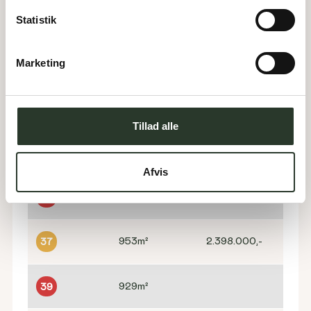
886
m²
Statistik
29
Marketing
602
m²
Kontakt for pris
30
898
m²
31
Tillad alle
930
m²
33
Afvis
925
m²
35
953
m²
2.398.000,-
37
929
m²
39