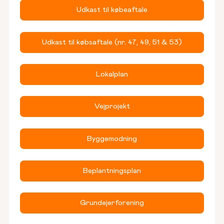
Udkast til købeaftale
Udkast til købsaftale (nr. 47, 49, 51 & 53)
Lokalplan
Vejprojekt
Byggemodning
Beplantningsplan
Grundejerforening