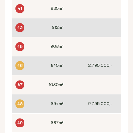
925
m²
41
912
m²
43
908
m²
45
845
m²
2.795.000,-
46
1080
m²
47
894
m²
2.795.000,-
48
887
m²
49