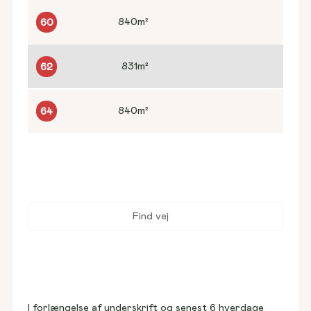
840
m²
60
831
m²
62
840
m²
64
Find vej
I forlængelse af underskrift og senest 6 hverdage 