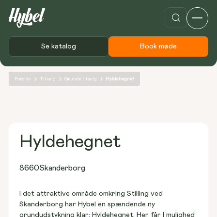
Se katalog
Book møde
Forside
Til salg
Grunde til salg
Hyldehegnet
Hyldehegnet
8660
Skanderborg
I det attraktive område omkring Stilling ved 
Skanderborg har Hybel en spændende ny 
grundudstykning klar; Hyldehegnet. Her får I mulighed 