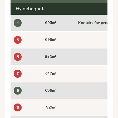
Hyldehegnet
693
m²
Kontakt for pris
1
696
m²
3
640
m²
5
647
m²
7
658
m²
9
921
m²
11