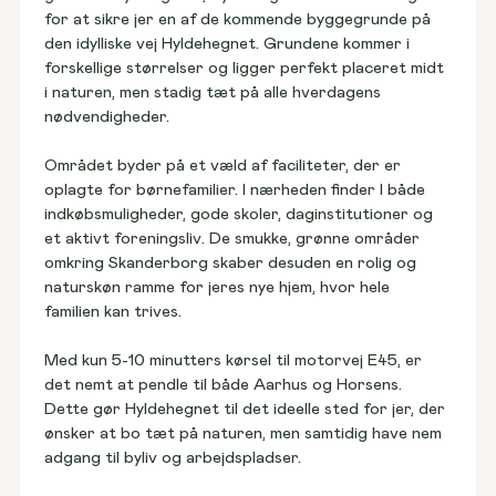
Grunde til salg
for at sikre jer en af de kommende byggegrunde på 
Find spottet til jeres hjem
den idylliske vej Hyldehegnet. Grundene kommer i 
forskellige størrelser og ligger perfekt placeret midt 
i naturen, men stadig tæt på alle hverdagens 
nødvendigheder.
Huse til salg
Vores første Hybel
Området byder på et væld af faciliteter, der er 
Vælg et hjem, der står klar
Se vores fastpris-koncept
oplagte for børnefamilier. I nærheden finder I både 
indkøbsmuligheder, gode skoler, daginstitutioner og 
et aktivt foreningsliv. De smukke, grønne områder 
omkring Skanderborg skaber desuden en rolig og 
naturskøn ramme for jeres nye hjem, hvor hele 
Rækkehuse til salg
Kundehuse
familien kan trives.
Find naboskab lige ved døren
Kig indenfor i andres hjem
Med kun 5-10 minutters kørsel til motorvej E45, er 
det nemt at pendle til både Aarhus og Horsens. 
Dette gør Hyldehegnet til det ideelle sted for jer, der 
ønsker at bo tæt på naturen, men samtidig have nem 
Blog & viden
adgang til byliv og arbejdspladser.
Nyheder, anbefalinger og tips