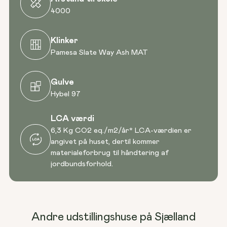
4000
Klinker
Pamesa Slate Way Ash MAT
Gulve
Hybel 97
LCA værdi
6,3 Kg CO2 eq./m2/år* LCA-værdien er
angivet på huset, dertil kommer
materialeforbrug til håndtering af
jordbundsforhold.
Andre udstillingshuse på Sjælland