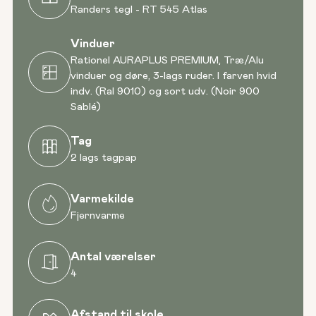
Randers tegl - RT 545 Atlas
Vinduer
Rationel AURAPLUS PREMIUM, Træ/Alu
vinduer og døre, 3-lags ruder. I farven hvid
indv. (Ral 9010) og sort udv. (Noir 900
Sablé)
Tag
2 lags tagpap
Varmekilde
Fjernvarme
Antal værelser
4
Afstand til skole