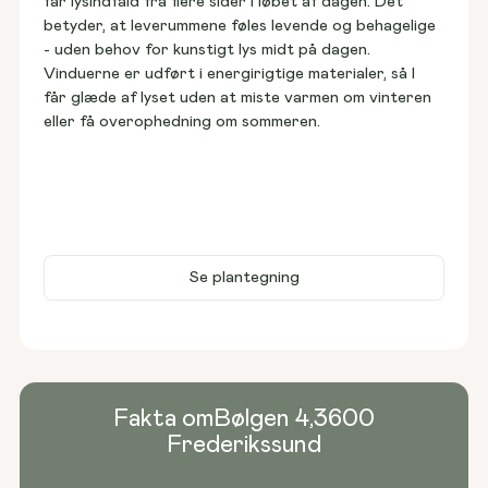
får lysindfald fra flere sider i løbet af dagen. Det 
betyder, at leverummene føles levende og behagelige 
- uden behov for kunstigt lys midt på dagen. 
Vinduerne er udført i energirigtige materialer, så I 
får glæde af lyset uden at miste varmen om vinteren 
eller få overophedning om sommeren.
Se plantegning
Fakta om
Bølgen 4
,
3600
Frederikssund