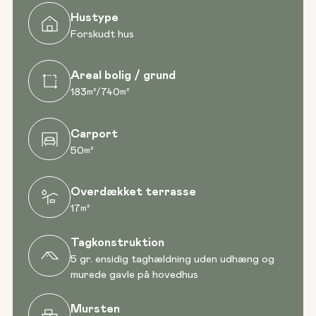
Hustype
Forskudt hus
Areal bolig / grund
183
740
m²
/
m²
Carport
50
m²
Overdækket terrasse
17
m²
Tagkonstruktion
5 gr. ensidig taghældning uden udhæng og
murede gavle på hovedhus
Mursten