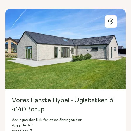
Vores Første Hybel - Uglebakken 3
4140
Borup
Åbningstider:
Klik for at se åbningstider
140
m²
Areal:
3