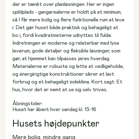
Grunde til salg
der er tænkt over planløsningen. Her er ingen 
Find spottet til jeres hjem
spildplads - gangarealerne er holdt på et minimum, 
så I får mere bolig og flere funktionelle rum at leve 
i. Det gør huset både praktisk og behageligt at 
bo i, fordi kvadratmeterne udnyttes til fulde.

Huse til salg
Vores første Hybel
Indretningen er moderne og relaterbar med lyse 
Vælg et hjem, der står klar
Se vores fastpris-koncept
leverum, gode detaljer og fleksible løsninger, som 
gør, at hjemmet kan tilpasses jeres hverdag. 
Materialerne er robuste og lette at vedligeholde, 
og energirigtige konstruktioner sikrer et lavt 
forbrug og et behageligt indeklima. Kort sagt: Et 
Rækkehuse til salg
Kundehuse
hus, hvor det er nemt at se sig selv trives.
Find naboskab lige ved døren
Kig indenfor i andres hjem
Åbningstider:
Huset har åbent hver søndag kl. 13-16
Husets højdepunkter
Blog & viden
Nyheder, anbefalinger og tips
Mere bolig, mindre gang