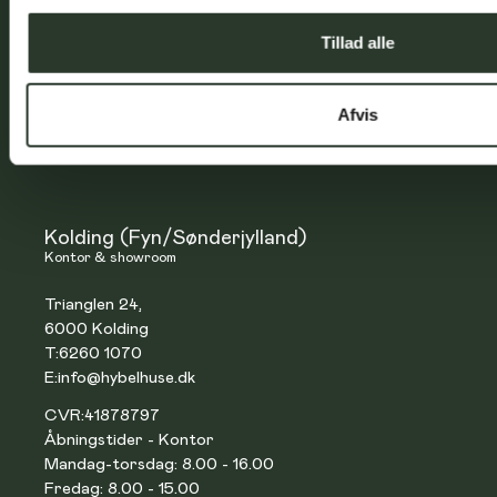
CVR:
37387207
Tillad alle
Åbningstider - Kontor
Mandag-torsdag: 8.00 - 16.00
Fredag: 8.00 - 15.00
Afvis
Åbningstider - Showroom:
Efter aftale
Kolding (Fyn/Sønderjylland)
Kontor & showroom
Trianglen 24,
6000 Kolding
T:
6260 1070
E:
info@hybelhuse.dk
CVR:
41878797
Åbningstider - Kontor
Mandag-torsdag: 8.00 - 16.00
Fredag: 8.00 - 15.00