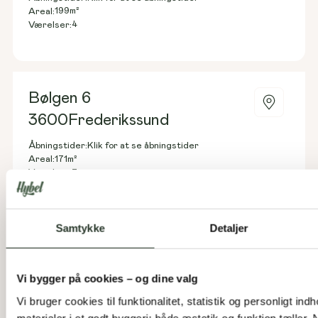
199
m²
Areal:
4
Værelser:
Bølgen 6
3600
Frederikssund
Åbningstider:
Klik for at se åbningstider
171
m²
Areal:
3
Værelser:
Samtykke
Detaljer
Se vores katalog og
Vi bygger på cookies – og dine valg
drøm videre hjemme på
Vi bruger cookies til funktionalitet, statistik og personligt ind
materialer i et godt byggeri: både æstetik og funktion tæller.