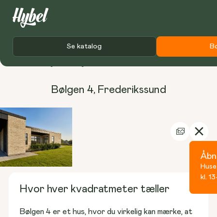
Se katalog
B
Forside
Udstillingshuse
Bølgen 4
Bølgen 4
,
Frederikssund
Åbn
Huse
kl. 13
Hvor hver kvadratmeter tæller
Bølgen 4 er et hus, hvor du virkelig kan mærke, at 