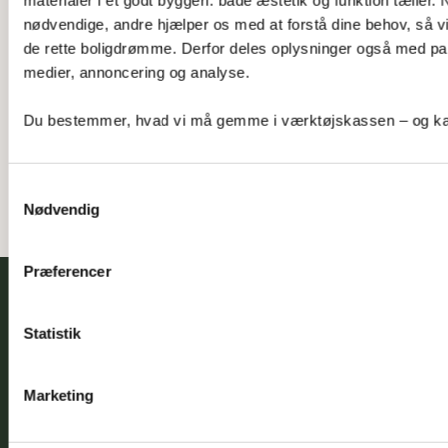
sofaen
nødvendige, andre hjælper os med at forstå dine behov, så
de rette boligdrømme. Derfor deles oplysninger også med par
Det er nemt, hurtigt og kun et klik væk. Hent 
medier, annoncering og analyse. 
kataloget herunder og lad rejsen begynde.
Du bestemmer, hvad vi må gemme i værktøjskassen – og kan 
Se vores katalog
Samtykkevalg
Nødvendig
Præferencer
Horsens
Hovedkontor & showroom
Statistik
Rosenkrantzvej 2,
Marketing
8700 Horsens
T:
7560 1070
E:
info@hybelhuse.dk