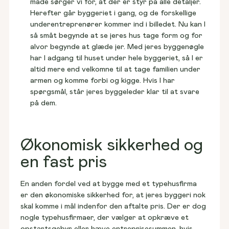
måde sørger vi for, at der er styr på alle detaljer.
Herefter går byggeriet i gang, og de forskellige
underentreprenører kommer ind i billedet. Nu kan I
så småt begynde at se jeres hus tage form og for
alvor begynde at glæde jer. Med jeres byggenøgle
har I adgang til huset under hele byggeriet, så I er
altid mere end velkomne til at tage familien under
armen og komme forbi og kigge. Hvis I har
spørgsmål, står jeres byggeleder klar til at svare
på dem.
Økonomisk sikkerhed og
en fast pris
En anden fordel ved at bygge med et typehusfirma 
er den økonomiske sikkerhed for, at jeres byggeri nok 
skal komme i mål indenfor den aftalte pris. Der er dog 
nogle typehusfirmaer, der vælger at opkræve et 
opstartsgebyr eller hæve entreprisesummen, hvis 