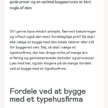
Grunde til salg
gode priser og en optimal byggeproces er blot 
Find spottet til jeres hjem
nogle af dem.
Vil I gerne have mindst arbejde, færrest bekymringer 
Huse til salg
Vores første Hybel
og oftest også den mest fordelagtige pris? Så skal I 
Vælg et hjem, der står klar
Se vores fastpris-koncept
ikke vælge at bygge med den lokale tømrer eller stå 
for byggeriet selv. Nej, så skal I vælge et 
typehusfirma, der kan drage nytte af mange års 
erfaring og gennemprøvede metoder og processer. 
Læs med her, og bliv klogere på de mange fordele 
Rækkehuse til salg
Kundehuse
ved at bygge med et typehusfirma.
Find naboskab lige ved døren
Kig indenfor i andres hjem
Fordele ved at bygge
Blog & viden
med et typehusfirma
Nyheder, anbefalinger og tips