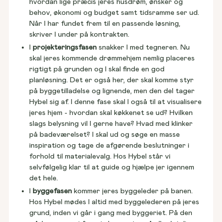
hvordan lige præcis jeres husdrøm, ønsker og
behov, økonomi og budget samt tidsramme ser ud.
Når I har fundet frem til en passende løsning,
skriver I under på kontrakten.
I
projekteringsfasen
snakker I med tegneren. Nu
skal jeres kommende drømmehjem nemlig placeres
rigtigt på grunden og I skal finde en god
planløsning. Det er også her, der skal komme styr
på byggetilladelse og lignende, men den del tager
Hybel sig af. I denne fase skal I også til at visualisere
jeres hjem - hvordan skal køkkenet se ud? Hvilken
slags belysning vil I gerne have? Hvad med klinker
på badeværelset? I skal ud og søge en masse
inspiration og tage de afgørende beslutninger i
forhold til materialevalg. Hos Hybel står vi
selvfølgelig klar til at guide og hjælpe jer igennem
det hele.
I
byggefasen
kommer jeres byggeleder på banen.
Hos Hybel mødes I altid med byggelederen på jeres
grund, inden vi går i gang med byggeriet. På den