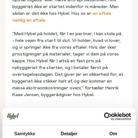
byggeriet ikke er startet indenfor ni måneder. Men 
sådan er det ikke hos Hybel. Hos os er 
en aftale 
nemlig en aftale
. 
“Med Hybel på holdet, får I en partner, I kan stole på 
- hele vejen fra start til slut. Vi holder, hvad vi lover, 
og vi springer ikke fra vores aftaler. Hvis der sker 
prisstigninger på materialer, tager vi dem på vores 
kappe. Hos Hybel får I altså en fast pris på 
nybyggeriet fra starten, og I betaler først på 
overtagelsesdagen. Det giver jer en sikkerhed for, at 
byggeriet ikke stikker helt af, og der kommer en 
masse ekstraomkostninger oveni,” fortæller Henrik 
Kaae Jensen, byggerådgiver hos Hybel. 
Masser af inspiration at
hente i udstillingshusene
Samtykke
Detaljer
Om