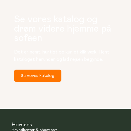
Se vores katalog og
drøm videre hjemme på
sofaen
Det er nemt, hurtigt og kun et klik væk. Hent 
kataloget herunder og lad rejsen begynde.
Se vores katalog
Horsens
Hovedkontor & showroom