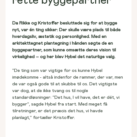
rette byggepartner
med plads til egne
idéer
En personlig boligdrøm i hjertet af København
Da Rikke og Kristoffer besluttede sig for at bygge 
Find din lokale byggerådgiver
nyt, var én ting sikker: Der skulle være plads til både 
hverdagsliv, æstetik og personlighed. Med en 
arkitekttegnet plantegning i hånden søgte de en 
byggepartner, som kunne omsætte deres vision til 
virkelighed – og her blev Hybel det naturlige valg.
“De ting som var vigtige for os kunne Hybel 
imødekomme - altså indenfor de rammer, der var, men 
de var også gode til at skubbe til os. Det vigtigste 
var dog, at de ikke tvang os til nogle 
standardløsninger: “Det hus, I vil have, det er dét, vi 
bygger”, sagde Hybel fra start. Med meget få 
tilretninger, er det præcis det hus, vi havde 
planlagt,” fortæller Kristoffer.