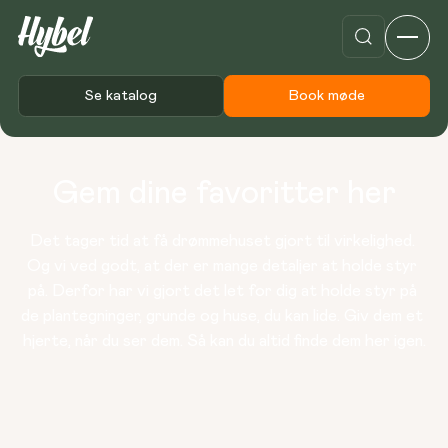
Se katalog
Book møde
Gem dine favoritter her
Det tager tid at få drømmehuset gjort til virkelighed. 
Og vi ved godt, at der er mange detaljer at holde styr 
på. Derfor har vi gjort det let for dig at holde styr på 
de plantegninger, grunde og huse, du kan lide. Giv dem et 
hjerte, når du ser dem. Så kan du altid finde dem her igen.