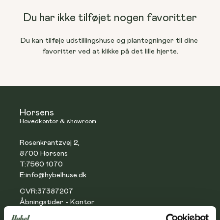
Grunde til salg
Find spottet til jeres hjem
Du har ikke tilføjet nogen favoritter
Du kan tilføje udstillingshuse og plantegninger til dine 
favoritter ved at klikke på det lille hjerte.
Huse til salg
Vores første Hybel
Vælg et hjem, der står klar
Se vores fastpris-koncept
Horsens
Hovedkontor & showroom
Rækkehuse til salg
Kundehuse
Rosenkrantzvej 2,
Find naboskab lige ved døren
Kig indenfor i andres hjem
8700 Horsens
T:
7560 1070
E:
info@hybelhuse.dk
CVR:
37387207
Blog & viden
Åbningstider - Kontor
Nyheder, anbefalinger og tips
Mandag-torsdag: 8.00 - 16.00