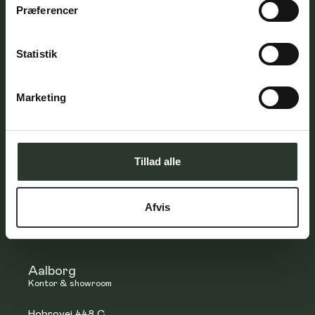
Præferencer
Roskilde
Kontor & showroom
Statistik
Darupvang 9,
4000 Roskilde
Marketing
T:
5460 1070
E:
info@hybelhuse.dk
CVR:
39840138
Åbningstider - Kontor
Tillad alle
Mandag-torsdag: 8.00 - 16.00
Fredag: 8.00 - 15.00
Åbningstider - Showroom:
Afvis
Efter aftale
Aalborg
Kontor & showroom
Hobrovej 448 C,