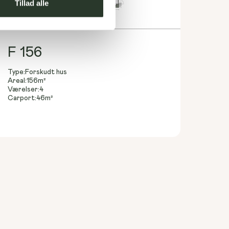
Tillad alle
F 156
Type:
Forskudt hus
Areal:
156
m²
Værelser:
4
Carport:
46
m²