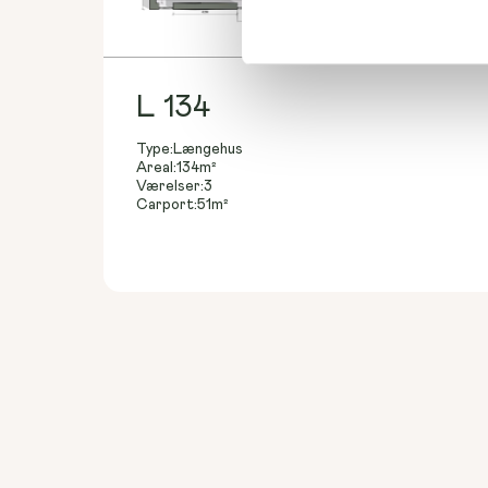
L 134
Type:
Længehus
Areal:
134
m²
Værelser:
3
Carport:
51
m²