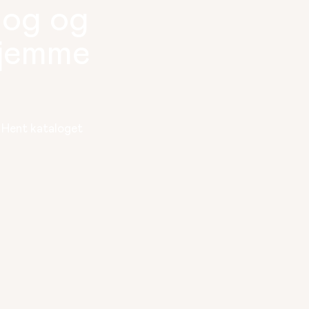
log og
hjemme
. Hent kataloget 