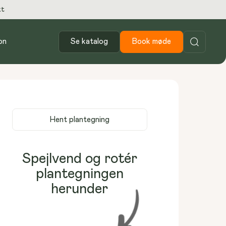
kt
on
Se katalog
Book møde
Hent plantegning
Spejlvend og rotér
plantegningen
herunder