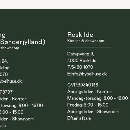
ng
Roskilde
Sønderjylland)
Kontor & showroom
 showroom
Darupvang 9,
4000 Roskilde
n 24,
T:
5460 1070
lding
E:
info@hybelhuse.dk
1070
ybelhuse.dk
CVR:
39840138
Åbningstider - Kontor
878797
Mandag-torsdag: 8.00 - 16.00
ider - Kontor
Fredag: 8.00 - 15.00
orsdag: 8.00 - 16.00
Åbningstider - Showroom:
8.00 - 15.00
Efter aftale
ider - Showroom:
ale