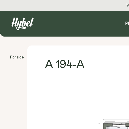
V
P
Forside
Plantegninger
A 194-A
A 194-A