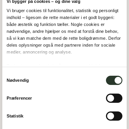
Vi bygger på cookies – og dine valg
Vi bruger cookies til funktionalitet, statistik og personligt 
indhold – ligesom de rette materialer i et godt byggeri: 
Bølgen 6
både æstetik og funktion tæller. Nogle cookies er 
nødvendige, andre hjælper os med at forstå dine behov, 
3600
Frederikssund
så vi kan matche dem med de rette boligdrømme. Derfor 
Åbningstider:
Klik for at se åbningstider
deles oplysninger også med partnere inden for sociale 
171
m²
Areal:
medier, annoncering og analyse. 
3
Værelser:
Du bestemmer, hvad vi må gemme i værktøjskassen – 
og kan altid justere undervejs.
Samtykkevalg
Nødvendig
Præferencer
Statistik