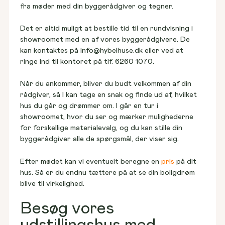
Grunde til salg
fra møder med din byggerådgiver og tegner.
Find spottet til jeres hjem
Det er altid muligt at bestille tid til en rundvisning i 
showroomet med en af vores byggerådgivere. De 
kan kontaktes
på info@hybelhuse.dk eller ved at 
ringe ind til kontoret på tlf. 6260 1070.
Huse til salg
Vores første Hybel
Vælg et hjem, der står klar
Se vores fastpris-koncept
Når du ankommer, bliver du budt velkommen af din 
rådgiver, så I kan tage en snak og finde ud af, hvilket 
hus du går og drømmer om. I går en tur i 
showroomet, hvor du ser og mærker mulighederne 
for forskellige materialevalg, og du kan stille din 
Rækkehuse til salg
Kundehuse
byggerådgiver alle de spørgsmål, der viser sig.
Find naboskab lige ved døren
Kig indenfor i andres hjem
Efter mødet kan vi eventuelt beregne en 
pris 
på dit 
hus. Så er du endnu tættere på at se din boligdrøm 
blive til virkelighed.
Blog & viden
Besøg vores
Nyheder, anbefalinger og tips