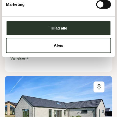
Marketing
Tillad alle
Uglebakken 2
4140
Borup
Afvis
Åbningstider:
Klik for at se åbningstider
199
m²
Areal:
4
Værelser: