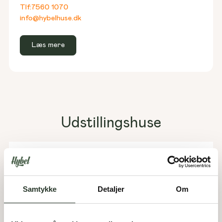
Tlf:
7560 1070
info@hybelhuse.dk
Læs mere
Udstillingshuse
Bølgen 4
3600
Frederikssund
Samtykke
Detaljer
Om
Åbningstider:
Klik for at se åbningstider
183
m²
Areal:
4
Værelser: