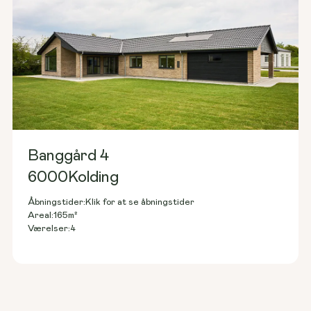
Banggård 4
6000
Kolding
Åbningstider:
Klik for at se åbningstider
165
m²
Areal:
4
Værelser: