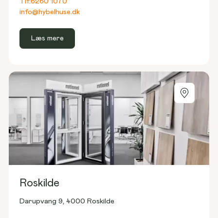
Tlf:
6260 1070
info@hybelhuse.dk
Læs mere
Roskilde
Darupvang 9, 4000 Roskilde