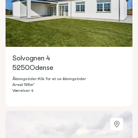
Solvognen 4
5250
Odense
Åbningstider:
Klik for at se åbningstider
196
m²
Areal:
4
Værelser: