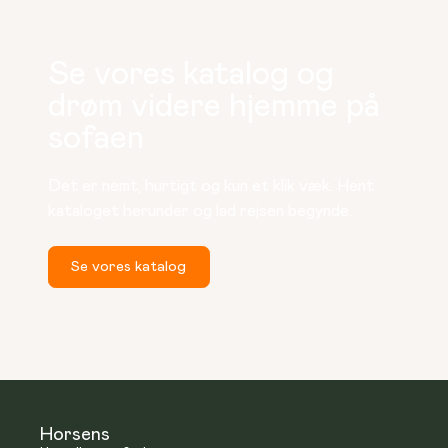
Se vores katalog og
drøm videre hjemme på
sofaen
Det er nemt, hurtigt og kun et klik væk. Hent 
kataloget herunder og lad rejsen begynde.
Se vores katalog
Horsens